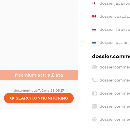
dossier.japanS
dossier.canada
dossier.rfSanct
dossier.russian
dossier.commer
dossier.commer
freemium.actualData
dossier.commer
document.dueToDate
25.03.17
dossier.commer
SEARCH.ONMONITORING
dossier.commer
dossier.commer