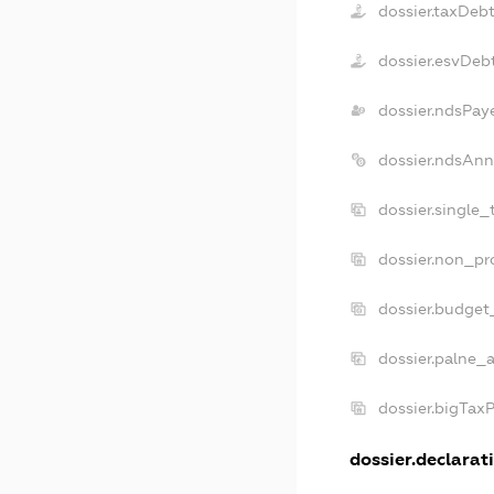
dossier.taxDeb
dossier.esvDeb
dossier.ndsPay
dossier.ndsAnn
dossier.single
dossier.non_pr
dossier.budget
dossier.palne_a
dossier.bigTax
dossier.declarati