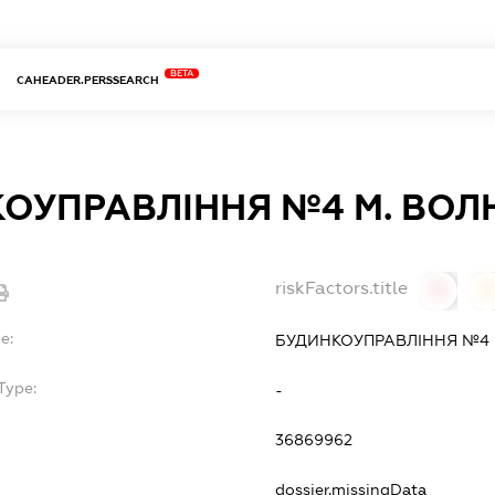
BETA
CAHEADER.PERSSEARCH
ОУПРАВЛІННЯ №4 М. ВО
riskFactors.title
0
0
e:
БУДИНКОУПРАВЛІННЯ №4
Type:
-
36869962
dossier.missingData