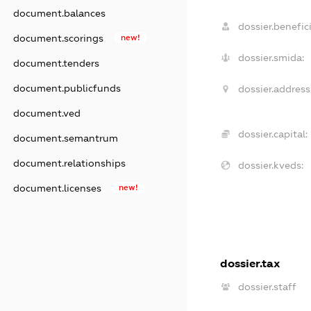
document.balances
dossier.benefici
document.scorings
new!
dossier.smida:
document.tenders
document.publicfunds
dossier.address
document.ved
dossier.capital:
document.semantrum
document.relationships
dossier.kveds:
document.licenses
new!
dossier.tax
dossier.staff