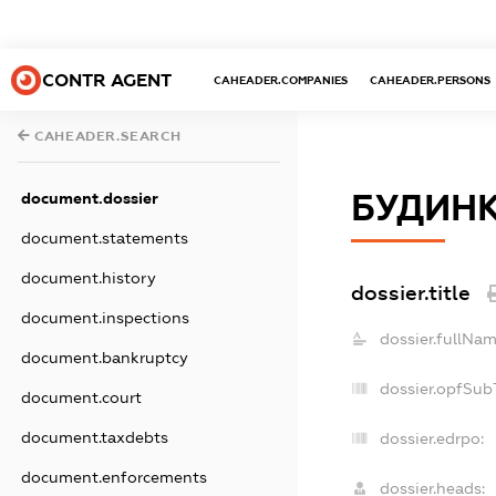
CONTR AGENT
CAHEADER.COMPANIES
CAHEADER.PERSONS
CAHEADER.SEARCH
БУДИНК
document.dossier
document.statements
document.history
dossier.title
document.inspections
dossier.fullNam
document.bankruptcy
dossier.opfSub
document.court
document.taxdebts
dossier.edrpo:
document.enforcements
dossier.heads: