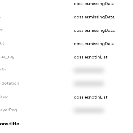
t
dossier.missingData
t
dossier.missingData
er
dossier.missingData
ul
dossier.missingData
_tax_reg
dossier.notInList
ofit
XXXXXXXXXX
_dotation
XXXXXXXXXX
kciz
dossier.notInList
PayerReg
XXXXXXXXXX
ons.title