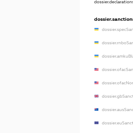
dossier.declaratio
dossier.sanction
dossier.specSa
dossier.rnboSa
dossier.amkuBl
dossier.ofacSa
dossier.ofacN
dossier.gbSanc
dossier.ausSan
dossier.euSanc