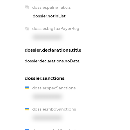
dossier.palne_akciz
dossier.notInList
dossier.bigTaxPayerReg
XXXXXXXXXX
dossier.declarations.title
dossier.declarations.noData
dossier.sanctions
dossier.specSanctions
XXXXXXXXXX
dossier.rnboSanctions
XXXXXXXXXX