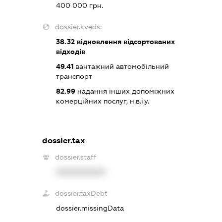
400 000 грн.
dossier.kveds:
38.32
відновлення відсортованих
відходів
49.41
вантажний автомобільний
транспорт
82.99
надання інших допоміжних
комерційних послуг, н.в.і.у.
dossier.tax
dossier.staff
XXXXXXXXXX
dossier.taxDebt
dossier.missingData