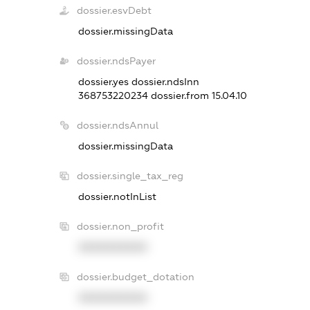
dossier.esvDebt
dossier.missingData
dossier.ndsPayer
dossier.yes
dossier.ndsInn
368753220234
dossier.from 15.04.10
dossier.ndsAnnul
dossier.missingData
dossier.single_tax_reg
dossier.notInList
dossier.non_profit
XXXXXXXXXX
dossier.budget_dotation
XXXXXXXXXX