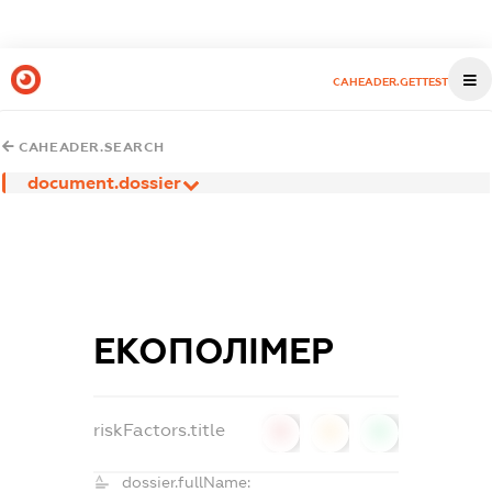
CAHEADER.GETTEST
CAHEADER.SEARCH
document.dossier
ЕКОПОЛІМЕР
riskFactors.title
0
0
0
dossier.fullName: