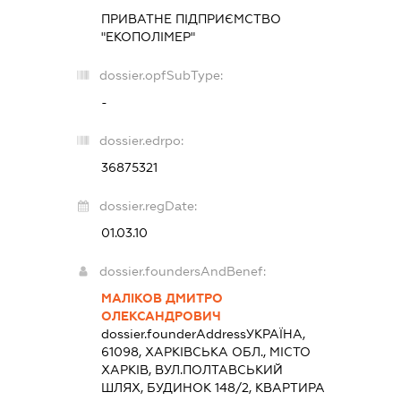
ПРИВАТНЕ ПІДПРИЄМСТВО
"ЕКОПОЛІМЕР"
dossier.opfSubType:
-
dossier.edrpo:
36875321
dossier.regDate:
01.03.10
dossier.foundersAndBenef:
МАЛІКОВ ДМИТРО
ОЛЕКСАНДРОВИЧ
dossier.founderAddress
УКРАЇНА,
61098, ХАРКІВСЬКА ОБЛ., МІСТО
ХАРКІВ, ВУЛ.ПОЛТАВСЬКИЙ
ШЛЯХ, БУДИНОК 148/2, КВАРТИРА