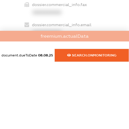
dossier.commercial_info.fax
XXXXXXXXXX
dossier.commercial_info.email
XXXXXXXXXX
freemium.actualData
dossier.commercial_info.website
XXXXXXXXXX
document.dueToDate
08.08.25
SEARCH.ONMONITORING
dossier.commercial_info.activity
XXXXXXXXXX
freemium.exampleText_1
freemium.exampleText_2
freemium.anonymousPerSearch2
FREEMIUM.DETAILS
FREEMIUM.REGISTER