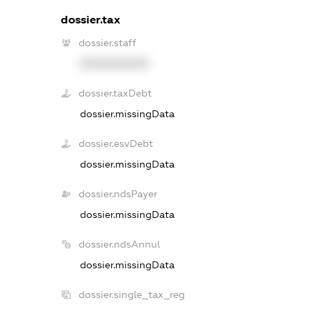
dossier.tax
dossier.staff
XXXXXXXXXX
dossier.taxDebt
dossier.missingData
dossier.esvDebt
dossier.missingData
dossier.ndsPayer
dossier.missingData
dossier.ndsAnnul
dossier.missingData
dossier.single_tax_reg