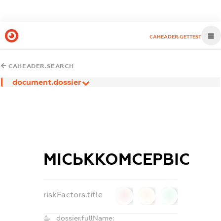
CAHEADER.GETTEST
CAHEADER.SEARCH
document.dossier
МІСЬККОМСЕРВІС
riskFactors.title
0
0
0
dossier.fullName: