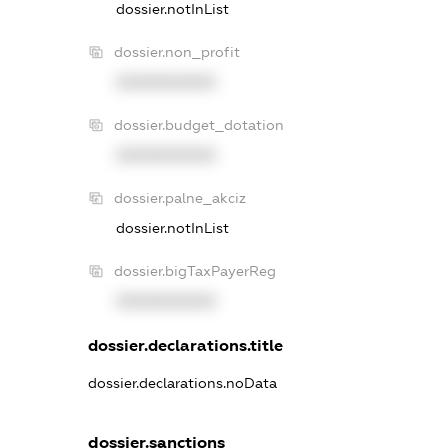
dossier.notInList
dossier.non_profit
XXXXXXXXXX
dossier.budget_dotation
XXXXXXXXXX
dossier.palne_akciz
dossier.notInList
dossier.bigTaxPayerReg
XXXXXXXXXX
dossier.declarations.title
dossier.declarations.noData
dossier.sanctions