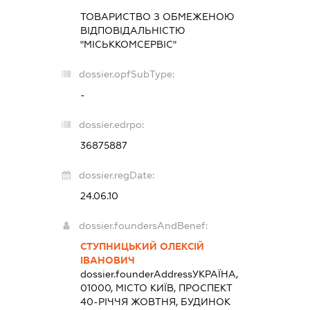
ТОВАРИСТВО З ОБМЕЖЕНОЮ
ВІДПОВІДАЛЬНІСТЮ
"МІСЬККОМСЕРВІС"
dossier.opfSubType:
-
dossier.edrpo:
36875887
dossier.regDate:
24.06.10
dossier.foundersAndBenef:
СТУПНИЦЬКИЙ ОЛЕКСІЙ
ІВАНОВИЧ
dossier.founderAddress
УКРАЇНА,
01000, МІСТО КИЇВ, ПРОСПЕКТ
40-РІЧЧЯ ЖОВТНЯ, БУДИНОК