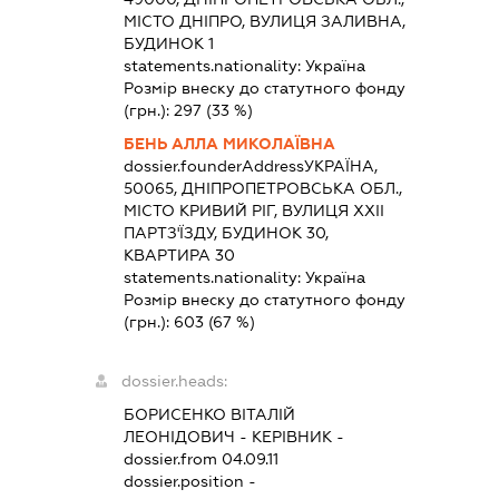
МІСТО ДНІПРО, ВУЛИЦЯ ЗАЛИВНА,
БУДИНОК 1
statements.nationality:
Україна
Розмір внеску до статутного фонду
(грн.):
297
(33 %)
БЕНЬ АЛЛА МИКОЛАЇВНА
dossier.founderAddress
УКРАЇНА,
50065, ДНІПРОПЕТРОВСЬКА ОБЛ.,
МІСТО КРИВИЙ РІГ, ВУЛИЦЯ ХХІІ
ПАРТЗ'ЇЗДУ, БУДИНОК 30,
КВАРТИРА 30
statements.nationality:
Україна
Розмір внеску до статутного фонду
(грн.):
603
(67 %)
dossier.heads:
БОРИСЕНКО ВІТАЛІЙ
ЛЕОНІДОВИЧ
-
КЕРІВНИК
-
dossier.from 04.09.11
dossier.position -