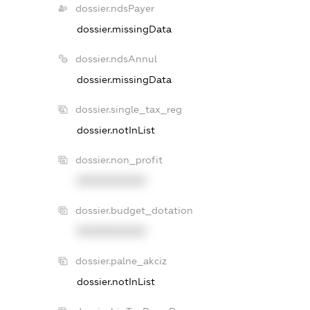
dossier.ndsPayer
dossier.missingData
dossier.ndsAnnul
dossier.missingData
dossier.single_tax_reg
dossier.notInList
dossier.non_profit
XXXXXXXXXX
dossier.budget_dotation
XXXXXXXXXX
dossier.palne_akciz
dossier.notInList