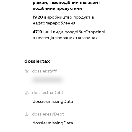
рідким, газоподібним паливом і
подібними продуктами
19.20
виробництво продуктів
нафтоперероблення
47.19
інші види роздрібної торгівлі
в неспеціалізованих магазинах
dossier.tax
dossier.staff
XXXXXXXXXX
dossier.taxDebt
dossier.missingData
dossier.esvDebt
dossier.missingData