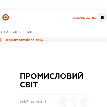
CAHEADER.GETTEST
CAHEADER.SEARCH
document.dossier
ПРОМИСЛОВИЙ
СВІТ
riskFactors.title
0
0
0