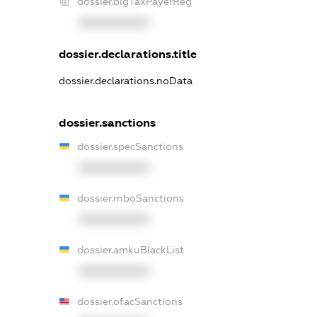
dossier.bigTaxPayerReg
XXXXXXXXXX
dossier.declarations.title
dossier.declarations.noData
dossier.sanctions
dossier.specSanctions
XXXXXXXXXX
dossier.rnboSanctions
XXXXXXXXXX
dossier.amkuBlackList
XXXXXXXXXX
dossier.ofacSanctions