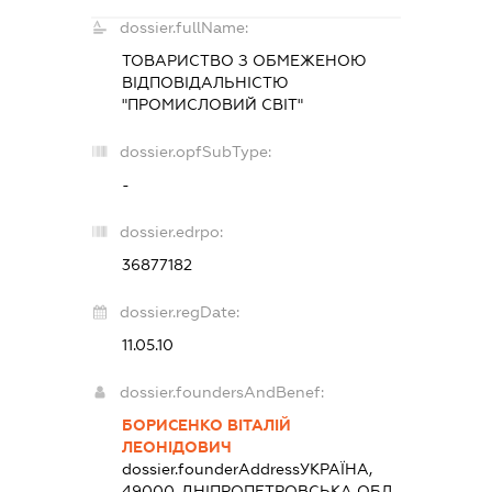
dossier.fullName:
ТОВАРИСТВО З ОБМЕЖЕНОЮ
ВІДПОВІДАЛЬНІСТЮ
"ПРОМИСЛОВИЙ СВІТ"
dossier.opfSubType:
-
dossier.edrpo:
36877182
dossier.regDate:
11.05.10
dossier.foundersAndBenef:
БОРИСЕНКО ВІТАЛІЙ
ЛЕОНІДОВИЧ
dossier.founderAddress
УКРАЇНА,
49000, ДНІПРОПЕТРОВСЬКА ОБЛ.,