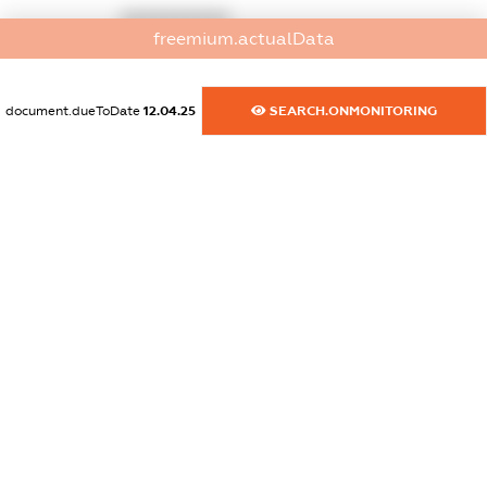
XXXXXXXXXX
freemium.actualData
dossier.commercial_info.website
XXXXXXXXXX
document.dueToDate
12.04.25
SEARCH.ONMONITORING
dossier.commercial_info.activity
XXXXXXXXXX
freemium.exampleText_1
freemium.exampleText_2
freemium.anonymousPerSearch2
FREEMIUM.DETAILS
FREEMIUM.REGISTER