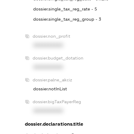
dossier.single_tax_reg_rate - 5
dossier.single_tax_reg_group - 3
dossier.non_profit
XXXXXXXXXX
dossier.budget_dotation
XXXXXXXXXX
dossier.palne_akciz
dossier.notInList
dossier.bigTaxPayerReg
XXXXXXXXXX
dossier.declarations.title