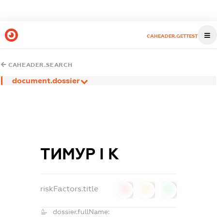
CAHEADER.GETTEST
CAHEADER.SEARCH
document.dossier
ТИМУР І К
riskFactors.title
0
0
0
dossier.fullName: