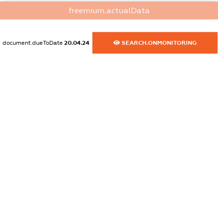
dossier.commercial_info.activity
freemium.actualData
XXXXXXXXXX
document.dueToDate
20.04.24
SEARCH.ONMONITORING
freemium.exampleText_1
freemium.exampleText_2
freemium.anonymousPerSearch2
FREEMIUM.DETAILS
FREEMIUM.REGISTER