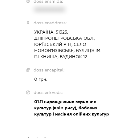
dossier.smida:
XXXXXXXXXX
dossier.address:
УКРАЇНА, 51323,
ДНІПРОПЕТРОВСЬКА ОБЛ.,
ЮР'ЇВСЬКИЙ Р-Н, СЕЛО
НОВОВ'ЯЗІВСЬКЕ, ВУЛИЦЯ ІМ.
П.І.КНИША, БУДИНОК 12
dossier.capital:
0 грн.
dossier.kveds:
01.11
вирощування зернових
культур (крім рису), бобових
культур і насіння олійних культур