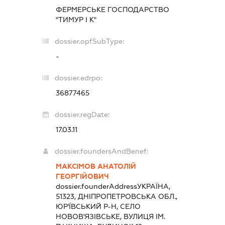
ФЕРМЕРСЬКЕ ГОСПОДАРСТВО
"ТИМУР І К"
dossier.opfSubType:
-
dossier.edrpo:
36877465
dossier.regDate:
17.03.11
dossier.foundersAndBenef:
МАКСІМОВ АНАТОЛІЙ
ГЕОРГІЙОВИЧ
dossier.founderAddress
УКРАЇНА,
51323, ДНІПРОПЕТРОВСЬКА ОБЛ.,
ЮР'ЇВСЬКИЙ Р-Н, СЕЛО
НОВОВ'ЯЗІВСЬКЕ, ВУЛИЦЯ ІМ.