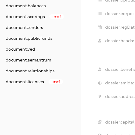
dossier.opfSu
document.balances
dossier.edrpo:
document.scorings
new!
dossier.regDat
document.tenders
document.publicfunds
dossier.heads:
document.ved
document.semantrum
dossier.benefic
document.relationships
document.licenses
new!
dossier.smida:
dossier.addres
dossier.capital