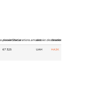
ns.personStatus
dossier.declarations.amount
dossier.declarations.currency
dossier.declarations.source
67 325
UAH
НАЗК