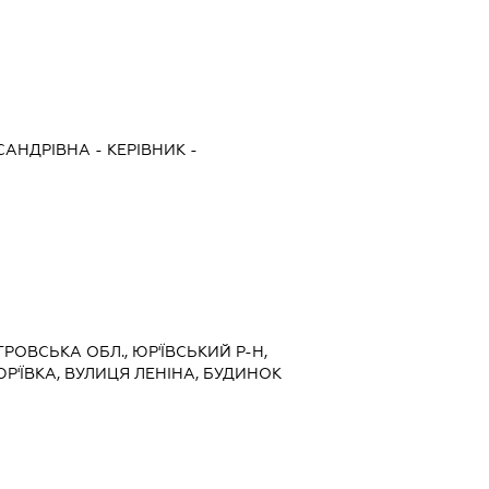
САНДРІВНА
-
КЕРІВНИК
-
ТРОВСЬКА ОБЛ., ЮР'ЇВСЬКИЙ Р-Н,
Р'ЇВКА, ВУЛИЦЯ ЛЕНІНА, БУДИНОК