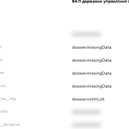
84.11
державне управління 
XXXXXXXXXX
t
dossier.missingData
bt
dossier.missingData
yer
dossier.missingData
nul
dossier.missingData
_tax_reg
dossier.notInList
ofit
XXXXXXXXXX
t_dotation
XXXXXXXXXX