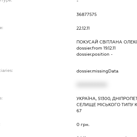
bType:
-
36877575
e:
22.12.11
ПОКУСАЙ СВІТЛАНА ОЛЕК
dossier.from 19.12.11
dossier.position -
iaries:
dossier.missingData
XXXXXXXXXX
s:
УКРАЇНА, 51300, ДНІПРОПЕ
СЕЛИЩЕ МІСЬКОГО ТИПУ Ю
67
:
0 грн.