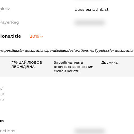
akciz
dossier.notInList
xPayerReg
XXXXXXXXXX
ions.title
2019
ions.pepName
dossier.declarations.personName
dossier.declarations.relType
dossier.declaratio
ГРИЦАЙ ЛЮБОВ
Заробітна плата
Дружина
ЛЕОНІДІВНА
отримана за основним
місцем роботи
e_1
e_2
e_3
ns
anctions
XXXXXXXXXX