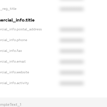
n_reg_title
XXXXXXXXXX
rcial_info.title
rcial_info.postal_address
XXXXXXXXXX
rcial_info.phone
XXXXXXXXXX
rcial_info.fax
XXXXXXXXXX
rcial_info.email
XXXXXXXXXX
rcial_info.website
XXXXXXXXXX
cial_info.activity
XXXXXXXXXX
ampleText_1