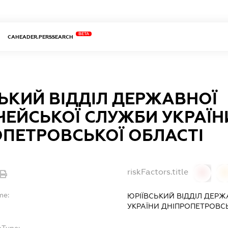
BETA
CAHEADER.PERSSEARCH
ЬКИЙ ВІДДІЛ ДЕРЖАВНОЇ
ЧЕЙСЬКОЇ СЛУЖБИ УКРАЇН
ОПЕТРОВСЬКОЇ ОБЛАСТІ
riskFactors.title
0
0
me:
ЮРІЇВСЬКИЙ ВІДДІЛ ДЕР
УКРАЇНИ ДНІПРОПЕТРОВСЬ