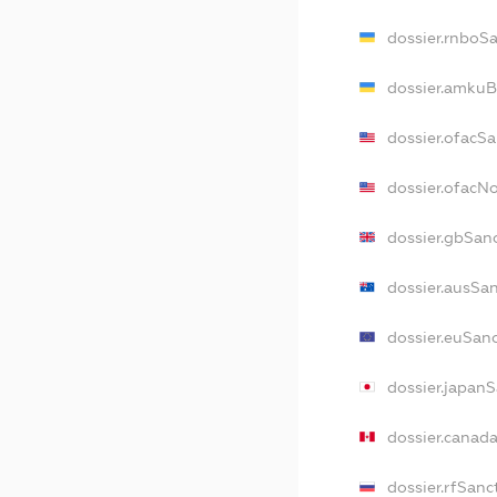
dossier.rnboS
dossier.amkuB
dossier.ofacS
dossier.ofacN
dossier.gbSan
dossier.ausSa
dossier.euSan
dossier.japan
dossier.canad
dossier.rfSanc