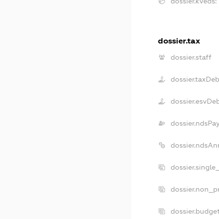
dossier.kveds:
dossier.tax
dossier.staff
dossier.taxDeb
dossier.esvDe
dossier.ndsPa
dossier.ndsAn
dossier.single
dossier.non_pr
dossier.budge