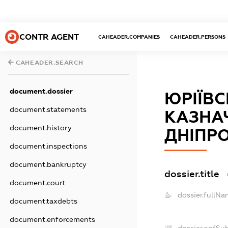
CONTR AGENT
CAHEADER.COMPANIES
CAHEADER.PERSONS
CAHEADER.SEARCH
document.dossier
ЮРІЇВС
document.statements
КАЗНА
document.history
ДНІПР
document.inspections
document.bankruptcy
dossier.title
document.court
dossier.fullNa
document.taxdebts
document.enforcements