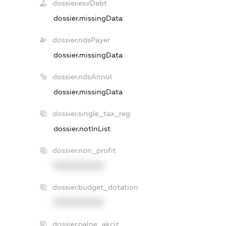
dossier.esvDebt
dossier.missingData
dossier.ndsPayer
dossier.missingData
dossier.ndsAnnul
dossier.missingData
dossier.single_tax_reg
dossier.notInList
dossier.non_profit
XXXXXXXXXX
dossier.budget_dotation
XXXXXXXXXX
dossier.palne_akciz