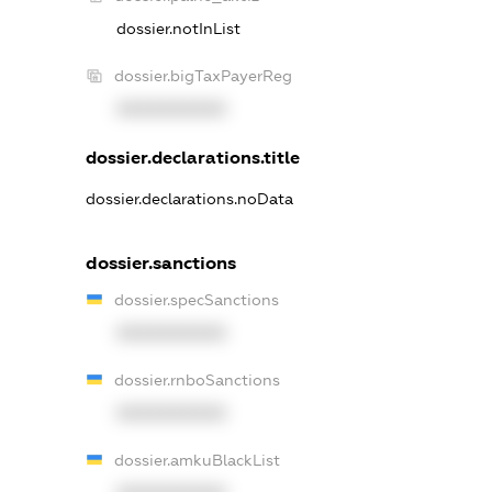
dossier.notInList
dossier.bigTaxPayerReg
XXXXXXXXXX
dossier.declarations.title
dossier.declarations.noData
dossier.sanctions
dossier.specSanctions
XXXXXXXXXX
dossier.rnboSanctions
XXXXXXXXXX
dossier.amkuBlackList