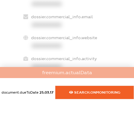
XXXXXXXXXX
dossier.commercial_info.email
XXXXXXXXXX
dossier.commercial_info.website
XXXXXXXXXX
dossier.commercial_info.activity
XXXXXXXXXX
freemium.actualData
document.dueToDate
25.03.17
SEARCH.ONMONITORING
freemium.exampleText_1
freemium.exampleText_2
freemium.anonymousPerSearch2
FREEMIUM.DETAILS
FREEMIUM.REGISTER