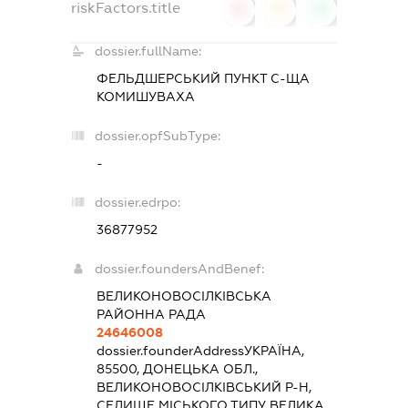
riskFactors.title
0
0
0
dossier.fullName:
ФЕЛЬДШЕРСЬКИЙ ПУНКТ С-ЩА
КОМИШУВАХА
dossier.opfSubType:
-
dossier.edrpo:
36877952
dossier.foundersAndBenef:
ВЕЛИКОНОВОСІЛКІВСЬКА
РАЙОННА РАДА
24646008
dossier.founderAddress
УКРАЇНА,
85500, ДОНЕЦЬКА ОБЛ.,
ВЕЛИКОНОВОСІЛКІВСЬКИЙ Р-Н,
СЕЛИЩЕ МІСЬКОГО ТИПУ ВЕЛИКА