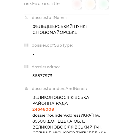
riskFactors.title
0
0
0
dossier.fullName:
ФЕЛЬДШЕРСЬКИЙ ПУНКТ
С.НОВОМАЙОРСЬКЕ
dossier.opfSubType:
-
dossier.edrpo:
36877973
dossier.foundersAndBenef:
ВЕЛИКОНОВОСІЛКІВСЬКА
РАЙОННА РАДА
24646008
dossier.founderAddress
УКРАЇНА,
85500, ДОНЕЦЬКА ОБЛ.,
ВЕЛИКОНОВОСІЛКІВСЬКИЙ Р-Н,
СЕЛИЩЕ МІСЬКОГО ТИПУ ВЕЛИКА