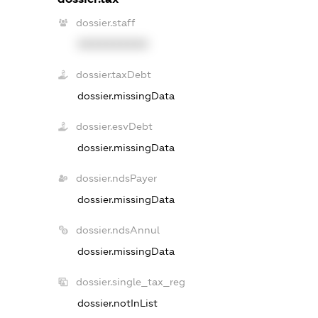
dossier.staff
XXXXXXXXXX
dossier.taxDebt
dossier.missingData
dossier.esvDebt
dossier.missingData
dossier.ndsPayer
dossier.missingData
dossier.ndsAnnul
dossier.missingData
dossier.single_tax_reg
dossier.notInList