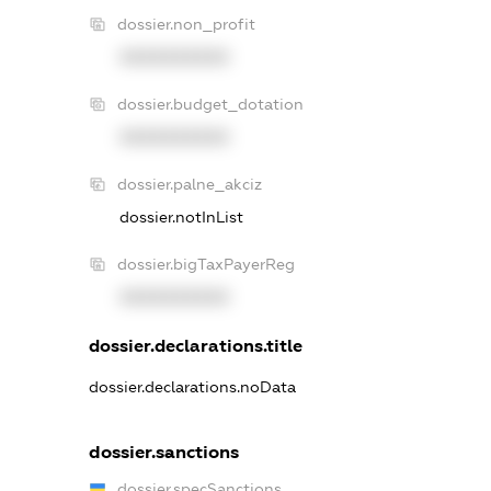
dossier.non_profit
XXXXXXXXXX
dossier.budget_dotation
XXXXXXXXXX
dossier.palne_akciz
dossier.notInList
dossier.bigTaxPayerReg
XXXXXXXXXX
dossier.declarations.title
dossier.declarations.noData
dossier.sanctions
dossier.specSanctions