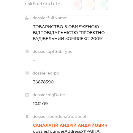
riskFactors.title
0
0
0
dossier.fullName:
ТОВАРИСТВО З ОБМЕЖЕНОЮ
ВІДПОВІДАЛЬНІСТЮ "ПРОЕКТНО-
БУДІВЕЛЬНИЙ КОМПЛЕКС-2009"
dossier.opfSubType:
-
dossier.edrpo:
36878390
dossier.regDate:
10.12.09
dossier.foundersAndBenef:
САНАЛАТІЙ АНДРІЙ АНДРІЙОВИЧ
dossier.founderAddress
УКРАЇНА,