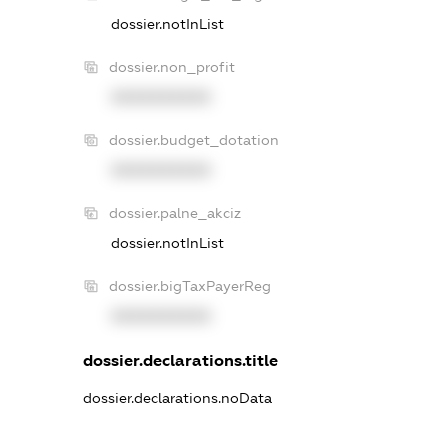
dossier.notInList
dossier.non_profit
XXXXXXXXXX
dossier.budget_dotation
XXXXXXXXXX
dossier.palne_akciz
dossier.notInList
dossier.bigTaxPayerReg
XXXXXXXXXX
dossier.declarations.title
dossier.declarations.noData