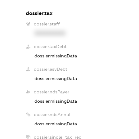
dossier.tax
dossier.staff
XXXXXXXXXX
dossier.taxDebt
dossier.missingData
dossier.esvDebt
dossier.missingData
dossier.ndsPayer
dossier.missingData
dossier.ndsAnnul
dossier.missingData
dossier.single_tax_reg