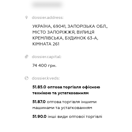
XXXXXXXXXX
dossier.address:
УКРАЇНА, 69041, ЗАПОРІЗЬКА ОБЛ.,
МІСТО ЗАПОРІЖЖЯ, ВУЛИЦЯ
КРЕМЛІВСЬКА, БУДИНОК 63-А,
КІМНАТА 261
dossier.capital:
74 400 грн.
dossier.kveds:
51.85.0
оптова торгівля офісною
технікою та устаткованням
51.87.0
оптова торгівля іншими
машинами та устаткованням
51.90.0
інші види оптової торгівлі