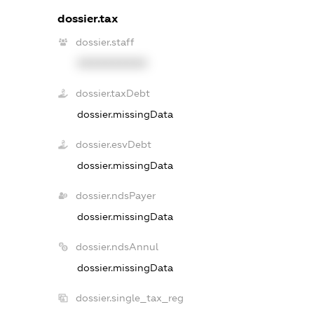
dossier.tax
dossier.staff
XXXXXXXXXX
dossier.taxDebt
dossier.missingData
dossier.esvDebt
dossier.missingData
dossier.ndsPayer
dossier.missingData
dossier.ndsAnnul
dossier.missingData
dossier.single_tax_reg