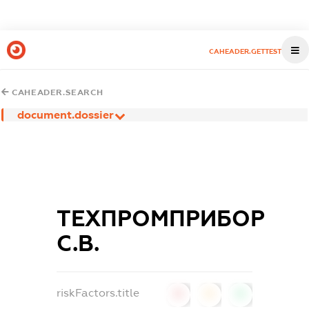
CAHEADER.GETTEST
CAHEADER.SEARCH
document.dossier
ТЕХПРОМПРИБОР
С.В.
riskFactors.title
0
0
0