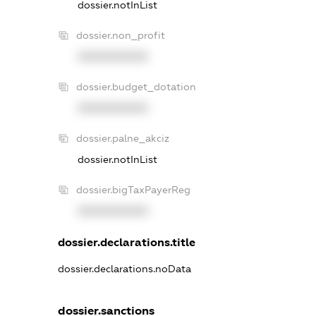
dossier.notInList
dossier.non_profit
XXXXXXXXXX
dossier.budget_dotation
XXXXXXXXXX
dossier.palne_akciz
dossier.notInList
dossier.bigTaxPayerReg
XXXXXXXXXX
dossier.declarations.title
dossier.declarations.noData
dossier.sanctions