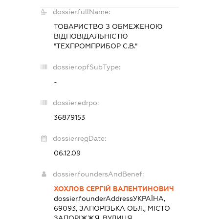
dossier.fullName:
ТОВАРИСТВО З ОБМЕЖЕНОЮ
ВІДПОВІДАЛЬНІСТЮ
"ТЕХПРОМПРИБОР С.В."
dossier.opfSubType:
-
dossier.edrpo:
36879153
dossier.regDate:
06.12.09
dossier.foundersAndBenef:
ХОХЛОВ СЕРГІЙ ВАЛЕНТИНОВИЧ
dossier.founderAddress
УКРАЇНА,
69093, ЗАПОРІЗЬКА ОБЛ., МІСТО
ЗАПОРІЖЖЯ, ВУЛИЦЯ