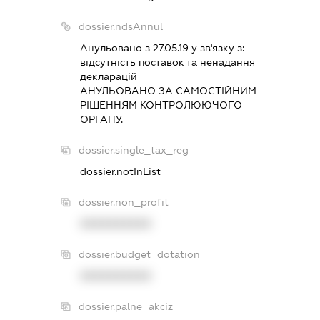
dossier.ndsAnnul
Анульовано з 27.05.19 у зв'язку з:
вiдсутнiсть поставок та ненадання
декларацiй
АНУЛЬОВАНО ЗА САМОСТIЙНИМ
РIШЕННЯМ КОНТРОЛЮЮЧОГО
ОРГАНУ.
dossier.single_tax_reg
dossier.notInList
dossier.non_profit
XXXXXXXXXX
dossier.budget_dotation
XXXXXXXXXX
dossier.palne_akciz