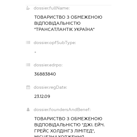
dossier.fullName:
ТОВАРИСТВО З ОБМЕЖЕНОЮ
ВІДПОВІДАЛЬНІСТЮ
"ТРАНСАТЛАНТІК УКРАЇНА"
dossier.opfSubType:
-
dossier.edrpo:
36883840
dossier.regDate:
23.12.09
dossier.foundersAndBenef:
ТОВАРИСТВО З ОБМЕЖЕНОЮ
ВІДПОВІДАЛЬНІСТЮ "ДЖІ. ЕЙЧ.
ГРЕЙС ХОЛДІНГЗ ЛІМІТЕД",