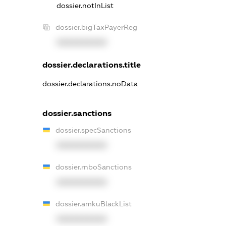
dossier.notInList
dossier.bigTaxPayerReg
XXXXXXXXXX
dossier.declarations.title
dossier.declarations.noData
dossier.sanctions
dossier.specSanctions
XXXXXXXXXX
dossier.rnboSanctions
XXXXXXXXXX
dossier.amkuBlackList
XXXXXXXXXX