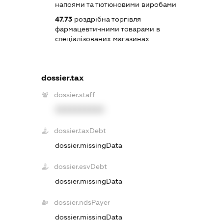
напоями та тютюновими виробами
47.73
роздрібна торгівля
фармацевтичними товарами в
спеціалізованих магазинах
dossier.tax
dossier.staff
XXXXXXXXXX
dossier.taxDebt
dossier.missingData
dossier.esvDebt
dossier.missingData
dossier.ndsPayer
dossier.missingData