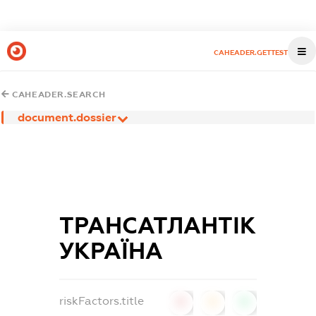
CAHEADER.GETTEST
CAHEADER.SEARCH
document.dossier
ТРАНСАТЛАНТІК
УКРАЇНА
riskFactors.title
0
0
0