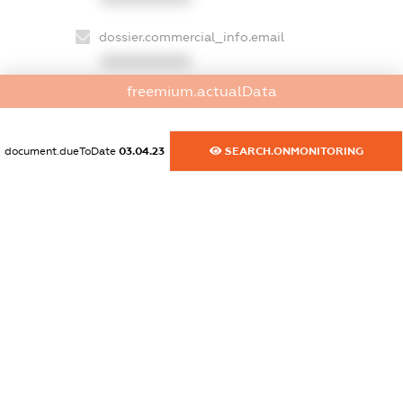
dossier.commercial_info.email
XXXXXXXXXX
freemium.actualData
dossier.commercial_info.website
XXXXXXXXXX
document.dueToDate
03.04.23
SEARCH.ONMONITORING
dossier.commercial_info.activity
XXXXXXXXXX
freemium.exampleText_1
freemium.exampleText_2
freemium.anonymousPerSearch2
FREEMIUM.DETAILS
FREEMIUM.REGISTER