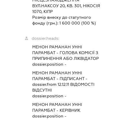
МІСЦЕЗНАХОДЖЕННЯ
ВУЛ.НАКСОУ 20, КВ. 301, НІКОСІЯ
1070, КІПР
Розмір внеску до статутного
фонду (грн.):
1 600 000
(100 %)
dossier.heads:
МЕНОН РАМАНАН УННІ
ПАРАМБАТ
-
ГОЛОВА КОМІСІЇ З
ПРИПИНЕННЯ АБО ЛІКВІДАТОР
dossier.position -
МЕНОН РАМАНАН УННІ
ПАРАМБАТ
-
ПІДПИСАНТ
-
dossier.from 12.12.11
ВІДОМОСТІ
ВІДСУТНІ
dossier.position -
МЕНОН РАМАНАН УННІ
ПАРАМБАТ
-
КЕРІВНИК
dossier.position -