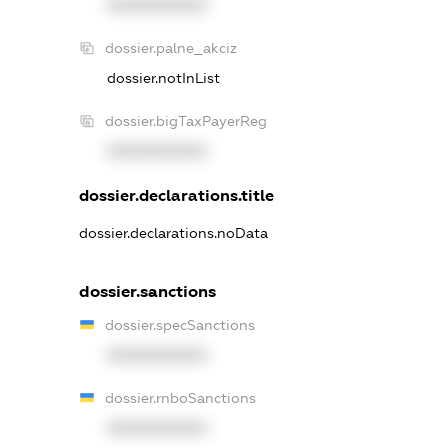
XXXXXXXXXX
dossier.palne_akciz
dossier.notInList
dossier.bigTaxPayerReg
XXXXXXXXXX
dossier.declarations.title
dossier.declarations.noData
dossier.sanctions
dossier.specSanctions
XXXXXXXXXX
dossier.rnboSanctions
XXXXXXXXXX