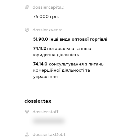
dossier.capital:
75 000 грн.
dossier.kveds:
51.90.0
інші види оптової торгівлі
74.11.2
нотаріальна та інша
юридична діяльність
74.14.0
консультування з питань
комерційної діяльності та
управління
dossier.tax
dossier.staff
XXXXXXXXXX
dossier.taxDebt