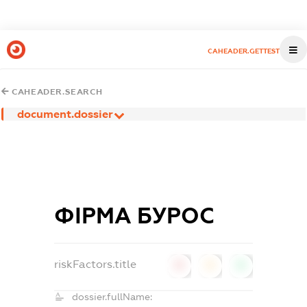
CAHEADER.GETTEST
CAHEADER.SEARCH
document.dossier
ФІРМА БУРОС
riskFactors.title
0
0
0
dossier.fullName: