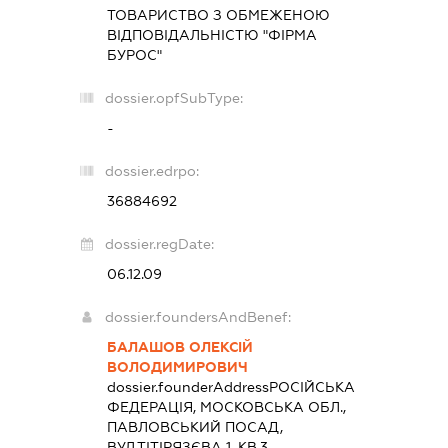
ТОВАРИСТВО З ОБМЕЖЕНОЮ
ВІДПОВІДАЛЬНІСТЮ "ФІРМА
БУРОС"
dossier.opfSubType:
-
dossier.edrpo:
36884692
dossier.regDate:
06.12.09
dossier.foundersAndBenef:
БАЛАШОВ ОЛЕКСІЙ
ВОЛОДИМИРОВИЧ
dossier.founderAddress
РОСІЙСЬКА
ФЕДЕРАЦІЯ, МОСКОВСЬКА ОБЛ.,
ПАВЛОВСЬКИЙ ПОСАД,
ВУЛ.ТІТІРЯЗЄВА 1, КВ.3