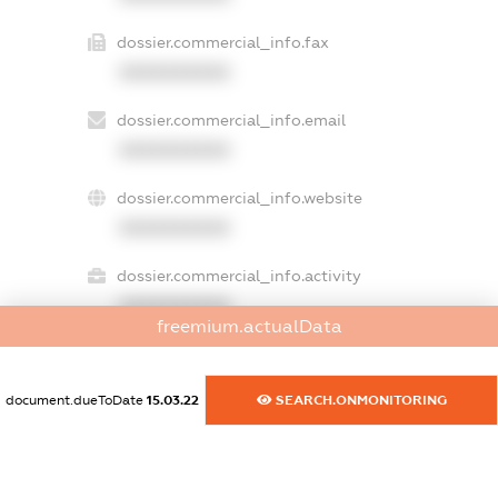
dossier.commercial_info.fax
XXXXXXXXXX
dossier.commercial_info.email
XXXXXXXXXX
dossier.commercial_info.website
XXXXXXXXXX
dossier.commercial_info.activity
XXXXXXXXXX
freemium.actualData
document.dueToDate
15.03.22
SEARCH.ONMONITORING
freemium.exampleText_1
freemium.exampleText_2
freemium.anonymousPerSearch2
FREEMIUM.DETAILS