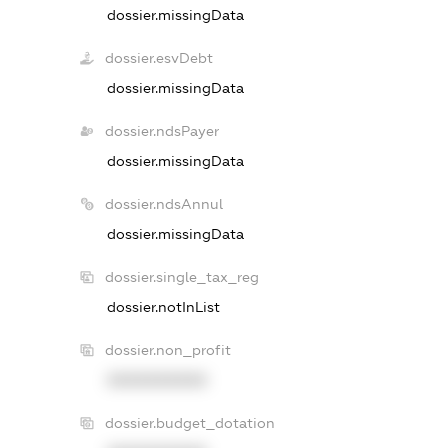
dossier.missingData
dossier.esvDebt
dossier.missingData
dossier.ndsPayer
dossier.missingData
dossier.ndsAnnul
dossier.missingData
dossier.single_tax_reg
dossier.notInList
dossier.non_profit
XXXXXXXXXX
dossier.budget_dotation