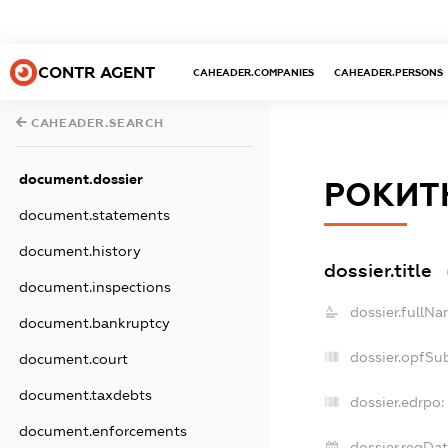
CONTR AGENT
CAHEADER.COMPANIES
CAHEADER.PERSONS
CAHEADER.SEARCH
document.dossier
РОКИТ
document.statements
document.history
dossier.title
document.inspections
dossier.fullNa
document.bankruptcy
dossier.opfSu
document.court
document.taxdebts
dossier.edrpo:
document.enforcements
dossier.regDat