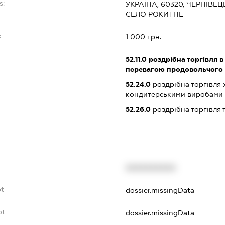
s:
УКРАЇНА, 60320, ЧЕРНІВЕ
СЕЛО РОКИТНЕ
:
1 000 грн.
52.11.0
роздрібна торгівля в
перевагою продовольчого 
52.24.0
роздрібна торгівля 
кондитерськими виробами
52.26.0
роздрібна торгівля
XXXXXXXXXX
bt
dossier.missingData
bt
dossier.missingData