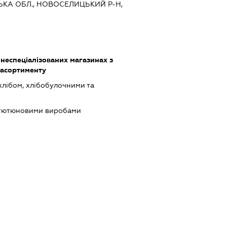
ЦЬКА ОБЛ., НОВОСЕЛИЦЬКИЙ Р-Н,
 неспеціалізованих магазинах з
асортименту
хлібом, хлібобулочними та
 тютюновими виробами