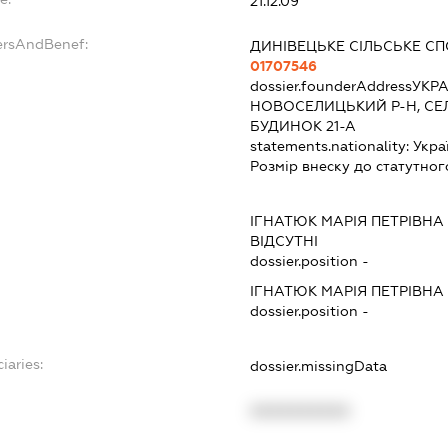
21.12.09
ersAndBenef:
ДИНІВЕЦЬКЕ СІЛЬСЬКЕ С
01707546
dossier.founderAddress
УКРА
НОВОСЕЛИЦЬКИЙ Р-Н, СЕЛ
БУДИНОК 21-А
statements.nationality:
Укра
Розмір внеску до статутног
ІГНАТЮК МАРІЯ ПЕТРІВНА
ВІДСУТНІ
dossier.position -
ІГНАТЮК МАРІЯ ПЕТРІВНА
dossier.position -
iaries:
dossier.missingData
XXXXXXXXXX