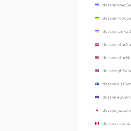
dossier.specS
dossier.rnboS
dossier.amkuB
dossier.ofacS
dossier.ofac
dossier.gbSan
dossier.ausSa
dossier.euSan
dossier.japan
dossier.canad