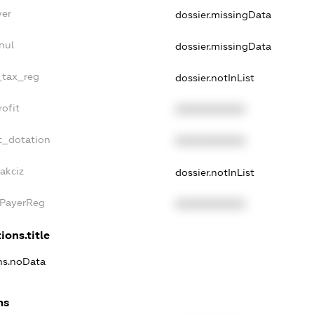
yer
dossier.missingData
nul
dossier.missingData
e_tax_reg
dossier.notInList
rofit
XXXXXXXXXX
t_dotation
XXXXXXXXXX
akciz
dossier.notInList
xPayerReg
XXXXXXXXXX
ions.title
ons.noData
ns