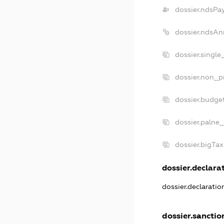
dossier.ndsPa
dossier.ndsAn
dossier.singl
dossier.non_p
dossier.budge
dossier.palne_
dossier.bigTa
dossier.declarat
dossier.declarati
dossier.sanctio