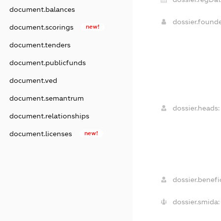
document.balances
dossier.found
document.scorings
new!
document.tenders
document.publicfunds
document.ved
document.semantrum
dossier.heads:
document.relationships
document.licenses
new!
dossier.benefic
dossier.smida: