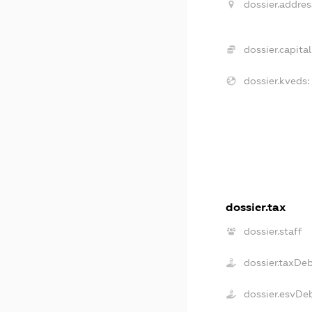
dossier.addres
dossier.capital
dossier.kveds:
dossier.tax
dossier.staff
dossier.taxDe
dossier.esvDe