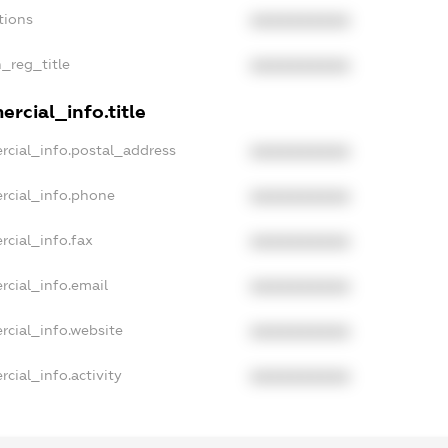
tions
XXXXXXXXXX
n_reg_title
XXXXXXXXXX
rcial_info.title
rcial_info.postal_address
XXXXXXXXXX
rcial_info.phone
XXXXXXXXXX
rcial_info.fax
XXXXXXXXXX
rcial_info.email
XXXXXXXXXX
rcial_info.website
XXXXXXXXXX
cial_info.activity
XXXXXXXXXX