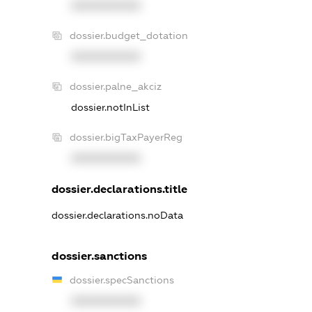
XXXXXXXXXX
dossier.budget_dotation
XXXXXXXXXX
dossier.palne_akciz
dossier.notInList
dossier.bigTaxPayerReg
XXXXXXXXXX
dossier.declarations.title
dossier.declarations.noData
dossier.sanctions
dossier.specSanctions
XXXXXXXXXX