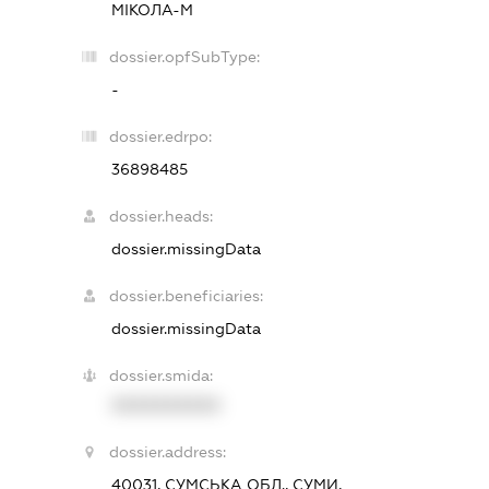
МІКОЛА-М
dossier.opfSubType:
-
dossier.edrpo:
36898485
dossier.heads:
dossier.missingData
dossier.beneficiaries:
dossier.missingData
dossier.smida:
XXXXXXXXXX
dossier.address:
40031, СУМСЬКА ОБЛ., СУМИ,