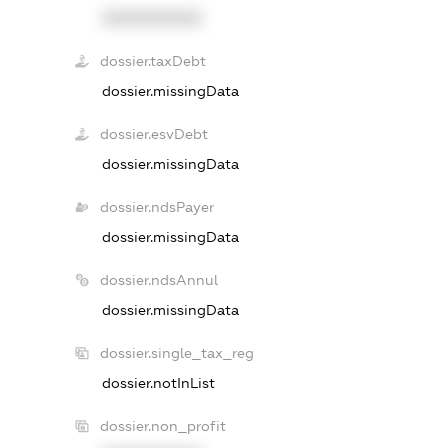
XXXXXXXXXX
dossier.taxDebt
dossier.missingData
dossier.esvDebt
dossier.missingData
dossier.ndsPayer
dossier.missingData
dossier.ndsAnnul
dossier.missingData
dossier.single_tax_reg
dossier.notInList
dossier.non_profit