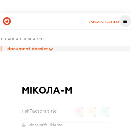
CAHEADER.GETTEST
CAHEADER.SEARCH
document.dossier
МІКОЛА-М
riskFactors.title
0
0
0
dossier.fullName: