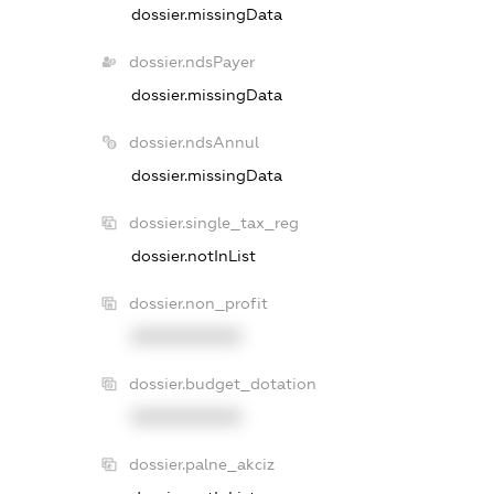
dossier.missingData
dossier.ndsPayer
dossier.missingData
dossier.ndsAnnul
dossier.missingData
dossier.single_tax_reg
dossier.notInList
dossier.non_profit
XXXXXXXXXX
dossier.budget_dotation
XXXXXXXXXX
dossier.palne_akciz