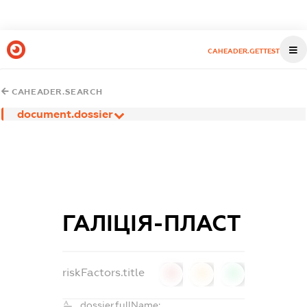
CAHEADER.GETTEST
CAHEADER.SEARCH
document.dossier
ГАЛІЦІЯ-ПЛАСТ
riskFactors.title
0
0
0
dossier.fullName: