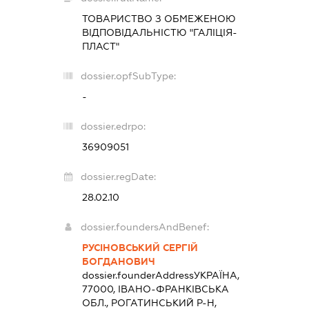
ТОВАРИСТВО З ОБМЕЖЕНОЮ
ВІДПОВІДАЛЬНІСТЮ "ГАЛІЦІЯ-
ПЛАСТ"
dossier.opfSubType:
-
dossier.edrpo:
36909051
dossier.regDate:
28.02.10
dossier.foundersAndBenef:
РУСІНОВСЬКИЙ СЕРГІЙ
БОГДАНОВИЧ
dossier.founderAddress
УКРАЇНА,
77000, ІВАНО-ФРАНКІВСЬКА
ОБЛ., РОГАТИНСЬКИЙ Р-Н,