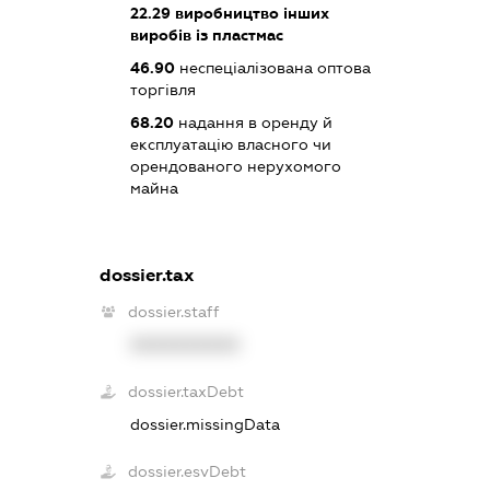
22.29
виробництво інших
виробів із пластмас
46.90
неспеціалізована оптова
торгівля
68.20
надання в оренду й
експлуатацію власного чи
орендованого нерухомого
майна
dossier.tax
dossier.staff
XXXXXXXXXX
dossier.taxDebt
dossier.missingData
dossier.esvDebt