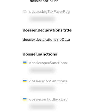
dossier.notInList
dossier.bigTaxPayerReg
XXXXXXXXXX
dossier.declarations.title
dossier.declarations.noData
dossier.sanctions
dossier.specSanctions
XXXXXXXXXX
dossier.rnboSanctions
XXXXXXXXXX
dossier.amkuBlackList
XXXXXXXXXX