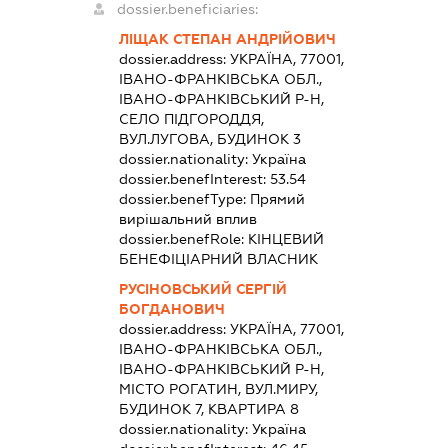
dossier.beneficiaries:
ЛІЩАК СТЕПАН АНДРІЙОВИЧ
dossier.address:
УКРАЇНА, 77001,
ІВАНО-ФРАНКІВСЬКА ОБЛ.,
ІВАНО-ФРАНКІВСЬКИЙ Р-Н,
СЕЛО ПІДГОРОДДЯ,
ВУЛ.ЛУГОВА, БУДИНОК 3
dossier.nationality:
Україна
dossier.benefInterest:
53.54
dossier.benefType:
Прямий
вирішальний вплив
dossier.benefRole:
КІНЦЕВИЙ
БЕНЕФІЦІАРНИЙ ВЛАСНИК
РУСІНОВСЬКИЙ СЕРГІЙ
БОГДАНОВИЧ
dossier.address:
УКРАЇНА, 77001,
ІВАНО-ФРАНКІВСЬКА ОБЛ.,
ІВАНО-ФРАНКІВСЬКИЙ Р-Н,
МІСТО РОГАТИН, ВУЛ.МИРУ,
БУДИНОК 7, КВАРТИРА 8
dossier.nationality:
Україна