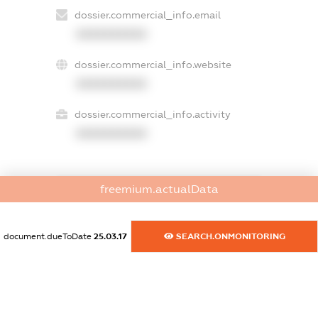
dossier.commercial_info.email
XXXXXXXXXX
dossier.commercial_info.website
XXXXXXXXXX
dossier.commercial_info.activity
XXXXXXXXXX
freemium.actualData
freemium.exampleText_1
freemium.exampleText_2
freemium.anonymousPerSearch2
document.dueToDate
25.03.17
SEARCH.ONMONITORING
FREEMIUM.DETAILS
FREEMIUM.REGISTER