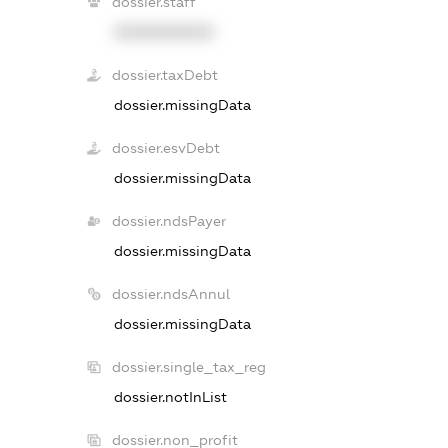
dossier.staff
XXXXXXXXXX
dossier.taxDebt
dossier.missingData
dossier.esvDebt
dossier.missingData
dossier.ndsPayer
dossier.missingData
dossier.ndsAnnul
dossier.missingData
dossier.single_tax_reg
dossier.notInList
dossier.non_profit