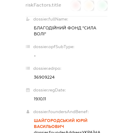
riskFactors.title
0
0
0
dossier.fullName:
БЛАГОДІЙНИЙ ФОНД "СИЛА
ВОЛІ"
dossier.opfSubType:
-
dossier.edrpo:
36909224
dossier.regDate:
19.10.11
dossier.foundersAndBenef:
ШАЙГОРОДСЬКИЙ ЮРІЙ
ВАСИЛЬОВИЧ
dossier.founderAddress
УКРАЇНА,