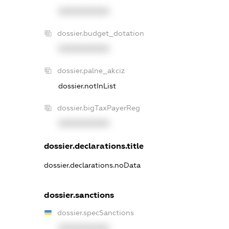
XXXXXXXXXX
dossier.budget_dotation
XXXXXXXXXX
dossier.palne_akciz
dossier.notInList
dossier.bigTaxPayerReg
XXXXXXXXXX
dossier.declarations.title
dossier.declarations.noData
dossier.sanctions
dossier.specSanctions
XXXXXXXXXX