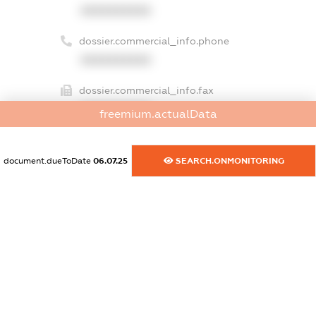
XXXXXXXXXX
dossier.commercial_info.phone
XXXXXXXXXX
dossier.commercial_info.fax
XXXXXXXXXX
freemium.actualData
dossier.commercial_info.email
XXXXXXXXXX
document.dueToDate
06.07.25
SEARCH.ONMONITORING
dossier.commercial_info.website
XXXXXXXXXX
dossier.commercial_info.activity
XXXXXXXXXX