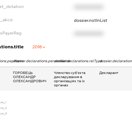
et_dotation
XXXXXXXXXX
e_akciz
dossier.notInList
axPayerReg
XXXXXXXXXX
tions.title
2018
tions.pepName
dossier.declarations.personName
dossier.declarations.relType
dossier.declaratio
ГОРОБЕЦЬ
Членство суб’єкта
Декларант
ОЛЕКСАНДР
декларування в
ОЛЕКСАНДРОВИЧ
організаціях та їх
органах
nse_1
ense_2
ense_3