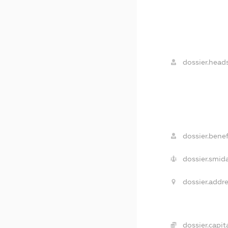
dossier.heads
dossier.benef
dossier.smida
dossier.addre
dossier.capita