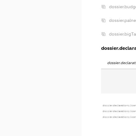
dossier.budg
dossier.paln
dossier.bigT
dossier.declara
dossier.declara
dossier.declarations.lice
dossier.declarations.lic
dossier.declarations.lic