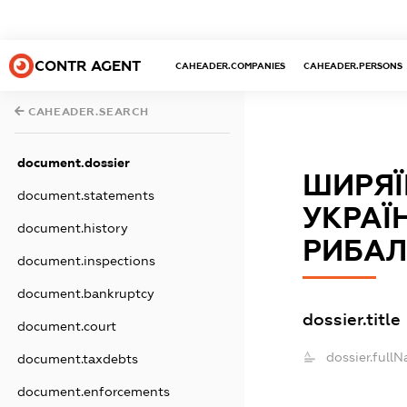
CONTR AGENT
CAHEADER.COMPANIES
CAHEADER.PERSONS
CAHEADER.SEARCH
document.dossier
ШИРЯЇ
document.statements
УКРАЇ
document.history
РИБАЛ
document.inspections
document.bankruptcy
dossier.title
document.court
dossier.full
document.taxdebts
document.enforcements