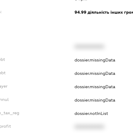
:
94.99
діяльність інших гром
XXXXXXXXXX
ebt
dossier.missingData
ebt
dossier.missingData
ayer
dossier.missingData
nnul
dossier.missingData
le_tax_reg
dossier.notInList
profit
XXXXXXXXXX