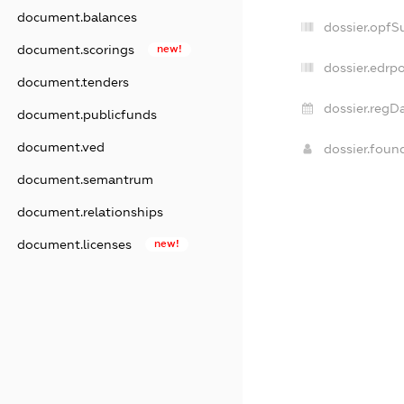
document.balances
dossier.opfS
document.scorings
new!
dossier.edrpo
document.tenders
dossier.regDa
document.publicfunds
document.ved
dossier.fou
document.semantrum
document.relationships
document.licenses
new!