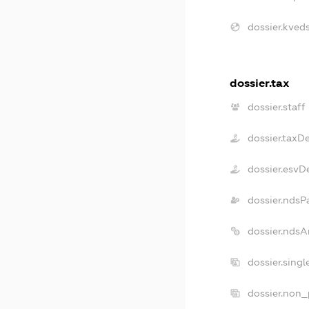
dossier.kveds
dossier.tax
dossier.staff
dossier.taxD
dossier.esvD
dossier.ndsP
dossier.ndsA
dossier.sing
dossier.non_