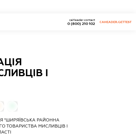
caHeader.contact
CAHEADER.GETTEST
0 (800) 210 102
АЦІЯ
ЛИВЦІВ І
0
0
Я "ШИРЯЇВСЬКА РАЙОННА
ГО ТОВАРИСТВА МИСЛИВЦІВ І
ЛАСТІ