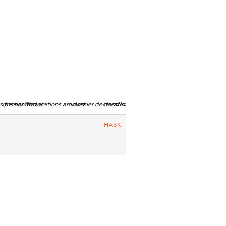
ns.personStatus
dossier.declarations.amount
dossier.declarations.currency
dossier.declarations.source
-
-
НАЗК