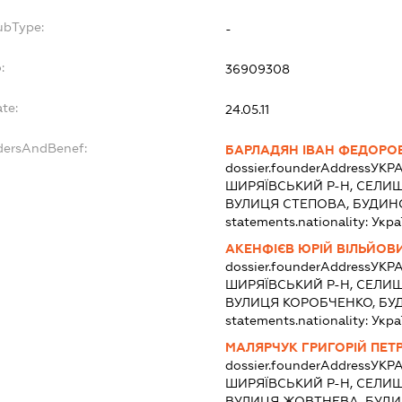
ubType:
-
:
36909308
te:
24.05.11
ndersAndBenef:
БАРЛАДЯН ІВАН ФЕДОРО
dossier.founderAddress
УКРА
ШИРЯЇВСЬКИЙ Р-Н, СЕЛИЩ
ВУЛИЦЯ СТЕПОВА, БУДИН
statements.nationality:
Укра
АКЕНФІЄВ ЮРІЙ ВІЛЬЙОВ
dossier.founderAddress
УКРА
ШИРЯЇВСЬКИЙ Р-Н, СЕЛИЩ
ВУЛИЦЯ КОРОБЧЕНКО, БУД
statements.nationality:
Укра
МАЛЯРЧУК ГРИГОРІЙ ПЕТ
dossier.founderAddress
УКРА
ШИРЯЇВСЬКИЙ Р-Н, СЕЛИЩ
ВУЛИЦЯ ЖОВТНЕВА, БУДИ