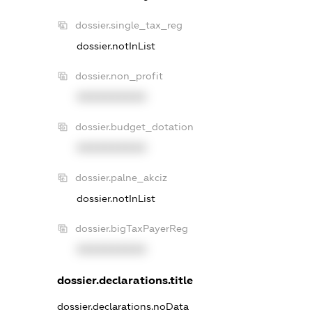
dossier.single_tax_reg
dossier.notInList
dossier.non_profit
XXXXXXXXXX
dossier.budget_dotation
XXXXXXXXXX
dossier.palne_akciz
dossier.notInList
dossier.bigTaxPayerReg
XXXXXXXXXX
dossier.declarations.title
dossier.declarations.noData