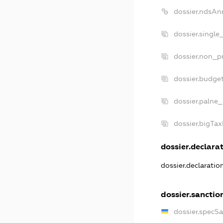
dossier.ndsAn
dossier.single
dossier.non_pr
dossier.budge
dossier.palne_
dossier.bigTa
dossier.declarat
dossier.declarati
dossier.sanctio
dossier.specS