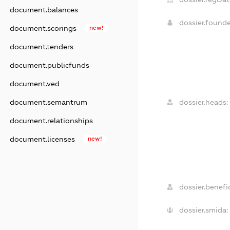
document.balances
dossier.found
document.scorings
new!
document.tenders
document.publicfunds
document.ved
dossier.heads:
document.semantrum
document.relationships
document.licenses
new!
dossier.benefic
dossier.smida: