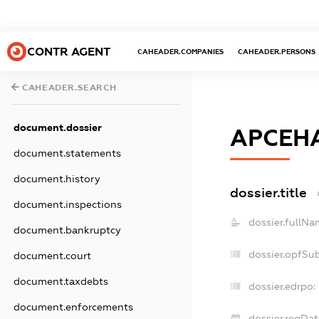
CONTR AGENT
CAHEADER.COMPANIES
CAHEADER.PERSONS
CAHEADER.SEARCH
document.dossier
АРСЕН
document.statements
document.history
dossier.title
document.inspections
dossier.fullNa
document.bankruptcy
dossier.opfSu
document.court
document.taxdebts
dossier.edrpo:
document.enforcements
dossier.regDat