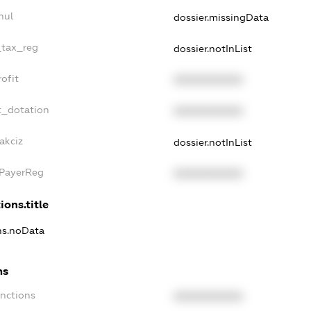
nul
dossier.missingData
_tax_reg
dossier.notInList
ofit
XXXXXXXXXX
t_dotation
XXXXXXXXXX
akciz
dossier.notInList
xPayerReg
XXXXXXXXXX
ions.title
ons.noData
ns
anctions
XXXXXXXXXX