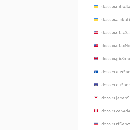
dossier.rnboS
dossier.amkuB
dossier.ofacS
dossier.ofac
dossier.gbSan
dossier.ausSa
dossier.euSan
dossier.japan
dossier.canad
dossier.rfSanc