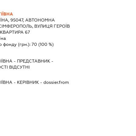
ІЇВНА
ЇНА, 95047, АВТОНОМНА
 СІМФЕРОПОЛЬ, ВУЛИЦЯ ГЕРОЇВ
 КВАРТИРА 67
їна
о фонду (грн.):
70
(100 %)
ІЇВНА
-
ПРЕДСТАВНИК
-
ТІ ВІДСУТНІ
ІЇВНА
-
КЕРІВНИК
- dossier.from