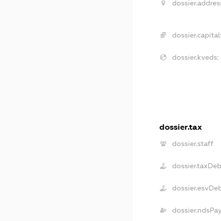
dossier.addres
dossier.capital
dossier.kveds:
dossier.tax
dossier.staff
dossier.taxDe
dossier.esvDe
dossier.ndsPa