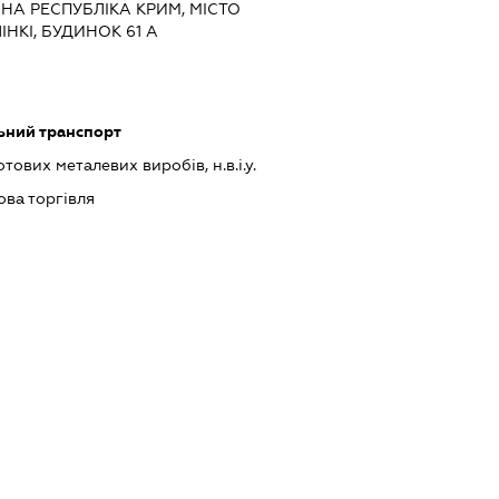
НА РЕСПУБЛІКА КРИМ, МІСТО
НКІ, БУДИНОК 61 А
ьний транспорт
ових металевих виробів, н.в.і.у.
ова торгівля