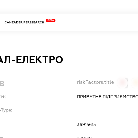
BETA
CAHEADER.PERSSEARCH
АЛ-ЕЛЕКТРО
riskFactors.title
0
0
me:
ПРИВАТНЕ ПІДПРИЄМСТВО
bType:
-
36915615
e: