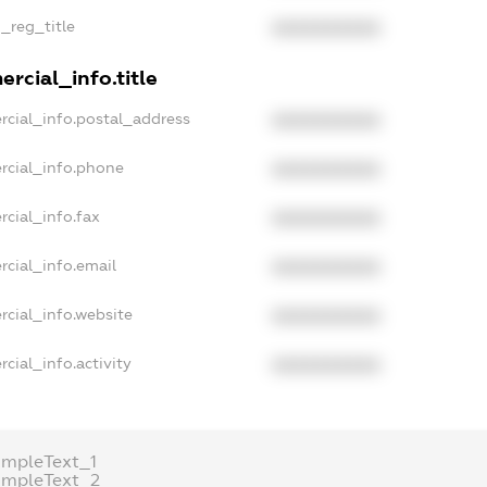
n_reg_title
XXXXXXXXXX
rcial_info.title
rcial_info.postal_address
XXXXXXXXXX
rcial_info.phone
XXXXXXXXXX
rcial_info.fax
XXXXXXXXXX
rcial_info.email
XXXXXXXXXX
rcial_info.website
XXXXXXXXXX
cial_info.activity
XXXXXXXXXX
ampleText_1
ampleText_2