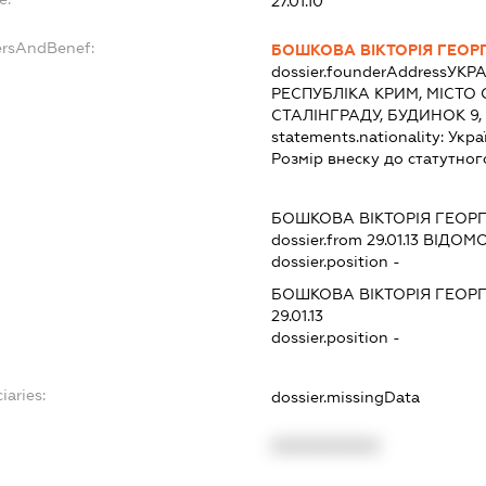
27.01.10
ersAndBenef:
БОШКОВА ВІКТОРІЯ ГЕОРГ
dossier.founderAddress
УКРА
РЕСПУБЛІКА КРИМ, МІСТО
СТАЛІНГРАДУ, БУДИНОК 9,
statements.nationality:
Укра
Розмір внеску до статутног
БОШКОВА ВІКТОРІЯ ГЕОРГ
dossier.from 29.01.13
ВІДОМОС
dossier.position -
БОШКОВА ВІКТОРІЯ ГЕОРГ
29.01.13
dossier.position -
iaries:
dossier.missingData
XXXXXXXXXX