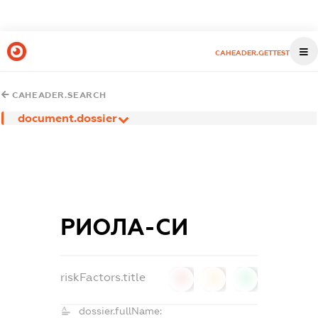
CAHEADER.GETTEST
CAHEADER.SEARCH
document.dossier
РИОЛА-СИ
riskFactors.title
0
0
0
dossier.fullName: