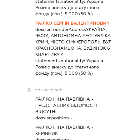
statements.nationality:
Україна
Розмір внеску до статутного
фонду (грн.):
5 000
(50 %)
РАІЛКО СЕРГІЙ ВАЛЕНТИНОВИЧ
dossier.founderAddress
УКРАЇНА,
95001, АВТОНОМНА РЕСПУБЛІКА
КРИМ, МІСТО СІМФЕРОПОЛЬ, ВУЛ.
КРАСНОЗНАМЬОНА, БУДИНОК 61,
КВАРТИРА 4
statements.nationality:
Україна
Розмір внеску до статутного
фонду (грн.):
5 000
(50 %)
dossier.heads:
РАІЛКО ІННА ПАВЛІВНА
-
ПРЕДСТАВНИК
ВІДОМОСТІ
ВІДСУТНІ
dossier.position -
РАІЛКО ІННА ПАВЛІВНА
-
КЕРІВНИК
dossier.position -