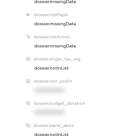
dossier.missingData
dossier.ndsPayer
dossier.missingData
dossier.ndsAnnul
dossier.missingData
dossier.single_tax_reg
dossier.notInList
dossier.non_profit
XXXXXXXXXX
dossier.budget_dotation
XXXXXXXXXX
dossier.palne_akciz
dossier.notInList