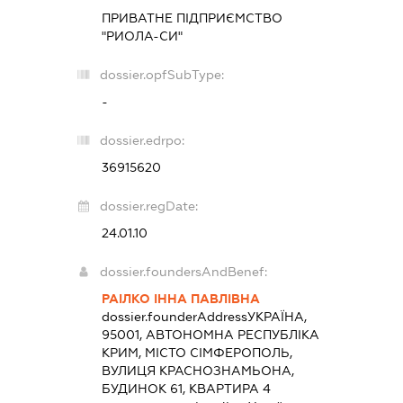
ПРИВАТНЕ ПІДПРИЄМСТВО
"РИОЛА-СИ"
dossier.opfSubType:
-
dossier.edrpo:
36915620
dossier.regDate:
24.01.10
dossier.foundersAndBenef:
РАІЛКО ІННА ПАВЛІВНА
dossier.founderAddress
УКРАЇНА,
95001, АВТОНОМНА РЕСПУБЛІКА
КРИМ, МІСТО СІМФЕРОПОЛЬ,
ВУЛИЦЯ КРАСНОЗНАМЬОНА,
БУДИНОК 61, КВАРТИРА 4