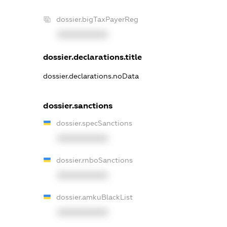
dossier.bigTaxPayerReg
XXXXXXXXXX
dossier.declarations.title
dossier.declarations.noData
dossier.sanctions
dossier.specSanctions
XXXXXXXXXX
dossier.rnboSanctions
XXXXXXXXXX
dossier.amkuBlackList
XXXXXXXXXX