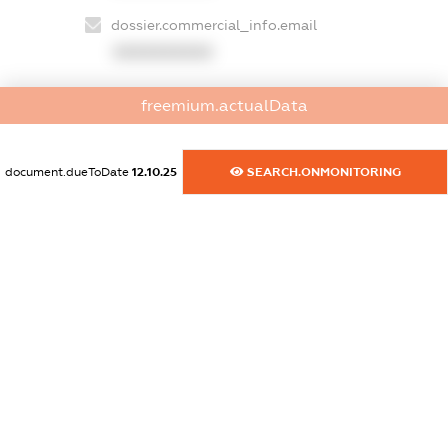
dossier.commercial_info.email
XXXXXXXXXX
dossier.commercial_info.website
freemium.actualData
XXXXXXXXXX
dossier.commercial_info.activity
document.dueToDate
12.10.25
SEARCH.ONMONITORING
XXXXXXXXXX
freemium.exampleText_1
freemium.exampleText_2
freemium.anonymousPerSearch2
FREEMIUM.DETAILS
FREEMIUM.REGISTER