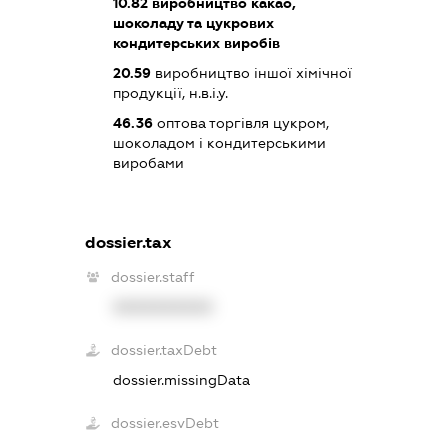
10.82
виробництво какао,
шоколаду та цукрових
кондитерських виробів
20.59
виробництво іншої хімічної
продукції, н.в.і.у.
46.36
оптова торгівля цукром,
шоколадом і кондитерськими
виробами
dossier.tax
dossier.staff
XXXXXXXXXX
dossier.taxDebt
dossier.missingData
dossier.esvDebt