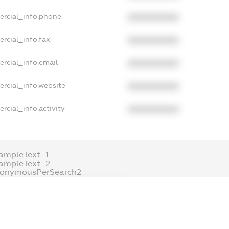
ercial_info.phone
XXXXXXXXXX
rcial_info.fax
XXXXXXXXXX
rcial_info.email
XXXXXXXXXX
ercial_info.website
XXXXXXXXXX
rcial_info.activity
XXXXXXXXXX
ampleText_1
ampleText_2
nonymousPerSearch2
DETAILS
FREEMIUM.REGISTER