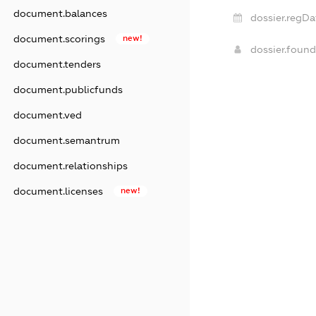
document.balances
dossier.regDa
document.scorings
new!
dossier.foun
document.tenders
document.publicfunds
document.ved
document.semantrum
document.relationships
document.licenses
new!