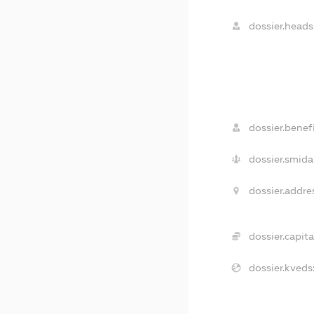
dossier.heads
dossier.benefi
dossier.smida
dossier.addre
dossier.capita
dossier.kveds