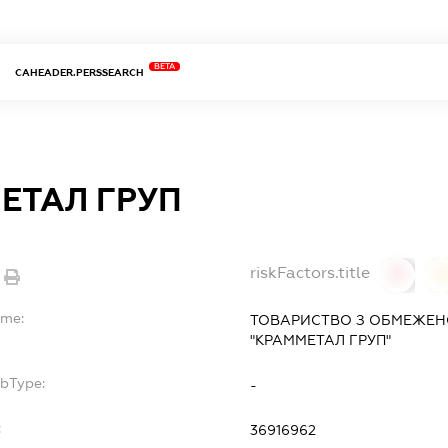
BETA
CAHEADER.PERSSEARCH
ЕТАЛ ГРУП
riskFactors.title
0
ame:
ТОВАРИСТВО З ОБМЕЖЕН
"КРАММЕТАЛ ГРУП"
ubType:
-
:
36916962