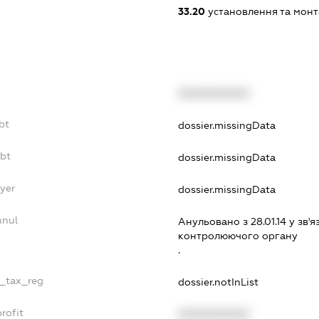
33.20
установлення та монт
XXXXXXXXXX
bt
dossier.missingData
ebt
dossier.missingData
ayer
dossier.missingData
nnul
Анульовано з 28.01.14 у зв'я
контролюючого органу
.
e_tax_reg
dossier.notInList
rofit
XXXXXXXXXX