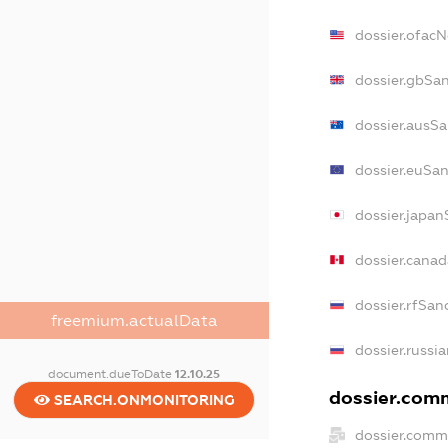
dossier.ofac
dossier.gbSa
dossier.ausS
dossier.euSa
dossier.japa
dossier.cana
dossier.rfSan
freemium.actualData
dossier.russi
document.dueToDate
12.10.25
dossier.comm
SEARCH.ONMONITORING
dossier.comm