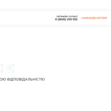
caHeader.contact
CAHEADER.GETTEST
0 (800) 210 102
0
0
ОЮ ВІДПОВІДАЛЬНІСТЮ