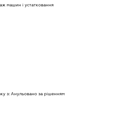
аж машин і устатковання
зку з:
Анульовано за рiшенням