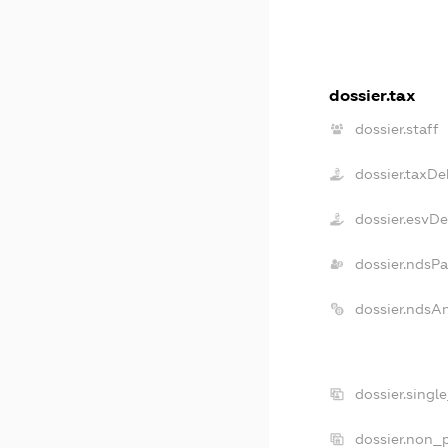
dossier.tax
dossier.staff
dossier.taxDe
dossier.esvD
dossier.ndsP
dossier.ndsA
dossier.singl
dossier.non_p