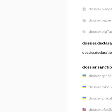
dossier.budg
dossier.palne
dossier.bigT
dossier.declara
dossier.declarat
dossier.sancti
dossier.spec
dossier.rnbo
dossier.amku
dossier.ofacS