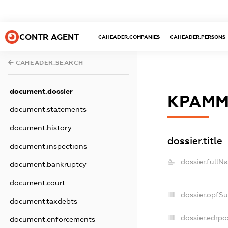
CONTR AGENT
CAHEADER.COMPANIES
CAHEADER.PERSONS
CAHEADER.SEARCH
document.dossier
КРАММ
document.statements
document.history
dossier.title
document.inspections
dossier.fullN
document.bankruptcy
document.court
dossier.opfS
document.taxdebts
dossier.edrpo
document.enforcements