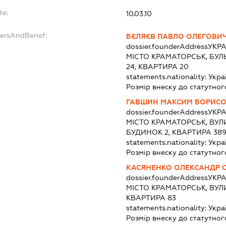
te:
10.03.10
dersAndBenef:
БЄЛЯЄВ ПАВЛО ОЛЕГОВИ
dossier.founderAddress
УКРА
МІСТО КРАМАТОРСЬК, БУ
24, КВАРТИРА 20
statements.nationality:
Укра
Розмір внеску до статутног
ГАВШИН МАКСИМ БОРИС
dossier.founderAddress
УКРА
МІСТО КРАМАТОРСЬК, ВУ
БУДИНОК 2, КВАРТИРА 38
statements.nationality:
Укра
Розмір внеску до статутног
КАСЯНЕНКО ОЛЕКСАНДР 
dossier.founderAddress
УКРА
МІСТО КРАМАТОРСЬК, ВУЛ
КВАРТИРА 83
statements.nationality:
Укра
Розмір внеску до статутног