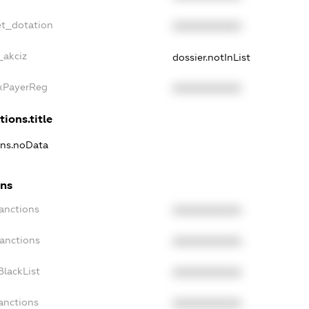
et_dotation
XXXXXXXXXX
_akciz
dossier.notInList
axPayerReg
XXXXXXXXXX
tions.title
ions.noData
ons
Sanctions
XXXXXXXXXX
Sanctions
XXXXXXXXXX
BlackList
XXXXXXXXXX
anctions
XXXXXXXXXX