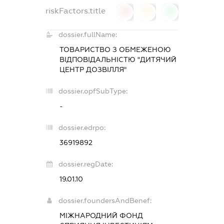
riskFactors.title
0
0
0
dossier.fullName:
ТОВАРИСТВО З ОБМЕЖЕНОЮ
ВІДПОВІДАЛЬНІСТЮ "ДИТЯЧИЙ
ЦЕНТР ДОЗВІЛЛЯ"
dossier.opfSubType:
-
dossier.edrpo:
36919892
dossier.regDate:
19.01.10
dossier.foundersAndBenef:
МІЖНАРОДНИЙ ФОНД