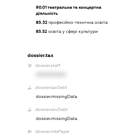
90.01
театральна та концертна
діяльність
85.32
професійно-технічна освіта
85.52
освіта у сфері культури
dossier.tax
dossier.staff
XXXXXXXXXX
dossier.taxDebt
dossier.missingData
dossier.esvDebt
dossier.missingData
dossier.ndsPayer