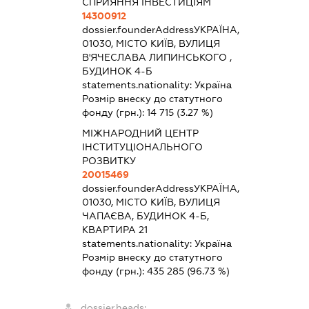
СПРИЯННЯ ІНВЕСТИЦІЯМ
14300912
dossier.founderAddress
УКРАЇНА,
01030, МІСТО КИЇВ, ВУЛИЦЯ
В'ЯЧЕСЛАВА ЛИПИНСЬКОГО ,
БУДИНОК 4-Б
statements.nationality:
Україна
Розмір внеску до статутного
фонду (грн.):
14 715
(3.27 %)
МІЖНАРОДНИЙ ЦЕНТР
ІНСТИТУЦІОНАЛЬНОГО
РОЗВИТКУ
20015469
dossier.founderAddress
УКРАЇНА,
01030, МІСТО КИЇВ, ВУЛИЦЯ
ЧАПАЄВА, БУДИНОК 4-Б,
КВАРТИРА 21
statements.nationality:
Україна
Розмір внеску до статутного
фонду (грн.):
435 285
(96.73 %)
dossier.heads: