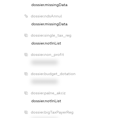
dossier.missingData
dossier.ndsAnnul
dossier.missingData
dossier.single_tax_reg
dossier.notInList
dossier.non_profit
XXXXXXXXXX
dossier.budget_dotation
XXXXXXXXXX
dossier.palne_akciz
dossier.notInList
dossier.bigTaxPayerReg