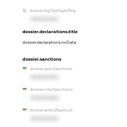
dossier.bigTaxPayerReg
XXXXXXXXXX
dossier.declarations.title
dossier.declarations.noData
dossier.sanctions
dossier.specSanctions
XXXXXXXXXX
dossier.rnboSanctions
XXXXXXXXXX
dossier.amkuBlackList
XXXXXXXXXX