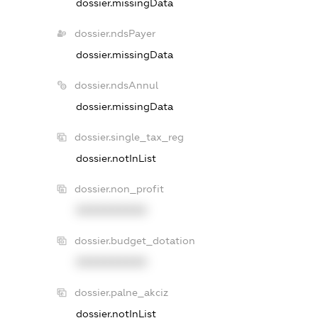
dossier.missingData
dossier.ndsPayer
dossier.missingData
dossier.ndsAnnul
dossier.missingData
dossier.single_tax_reg
dossier.notInList
dossier.non_profit
XXXXXXXXXX
dossier.budget_dotation
XXXXXXXXXX
dossier.palne_akciz
dossier.notInList