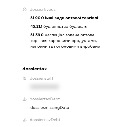
dossier.kveds:
51.90.0
інші види оптової торгівлі
45.21.1
будівництво будівель
51.39.0
неспеціалізована оптова
торгівля харчовими продуктами,
напоями та тютюновими виробами
dossier.tax
dossier.staff
XXXXXXXXXX
dossier.taxDebt
dossier.missingData
dossier.esvDebt