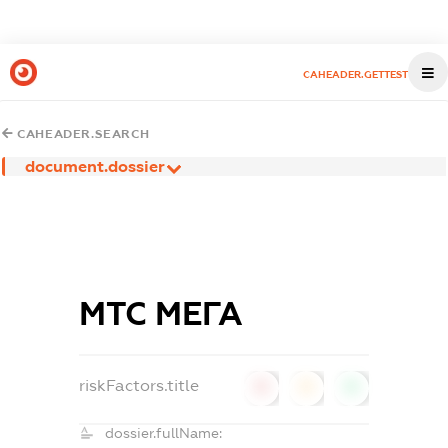
CAHEADER.GETTEST
CAHEADER.SEARCH
document.dossier
МТС МЕГА
riskFactors.title
0
0
0
dossier.fullName: