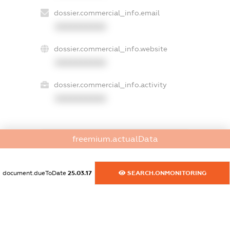
dossier.commercial_info.email
XXXXXXXXXX
dossier.commercial_info.website
XXXXXXXXXX
dossier.commercial_info.activity
XXXXXXXXXX
freemium.actualData
freemium.exampleText_1
freemium.exampleText_2
freemium.anonymousPerSearch2
document.dueToDate
25.03.17
SEARCH.ONMONITORING
FREEMIUM.DETAILS
FREEMIUM.REGISTER