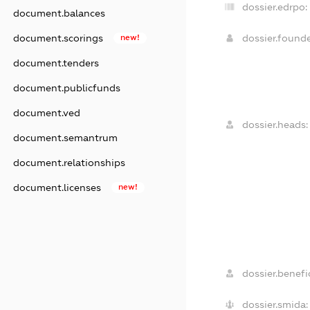
dossier.edrpo:
document.balances
dossier.found
document.scorings
new!
document.tenders
document.publicfunds
document.ved
dossier.heads:
document.semantrum
document.relationships
document.licenses
new!
dossier.benefic
dossier.smida: