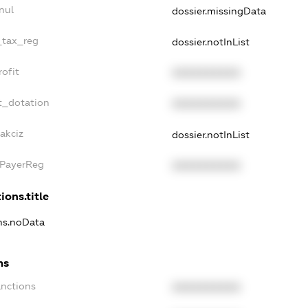
nul
dossier.missingData
_tax_reg
dossier.notInList
ofit
XXXXXXXXXX
t_dotation
XXXXXXXXXX
akciz
dossier.notInList
xPayerReg
XXXXXXXXXX
ions.title
ons.noData
ns
anctions
XXXXXXXXXX