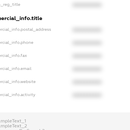
n_reg_title
XXXXXXXXXX
rcial_info.title
rcial_info.postal_address
XXXXXXXXXX
rcial_info.phone
XXXXXXXXXX
rcial_info.fax
XXXXXXXXXX
rcial_info.email
XXXXXXXXXX
rcial_info.website
XXXXXXXXXX
cial_info.activity
XXXXXXXXXX
ampleText_1
ampleText_2