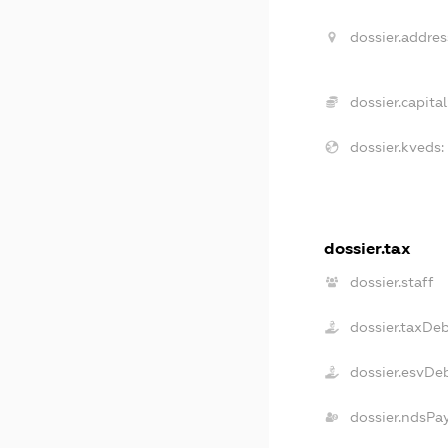
dossier.addres
dossier.capital
dossier.kveds:
dossier.tax
dossier.staff
dossier.taxDe
dossier.esvDe
dossier.ndsPa