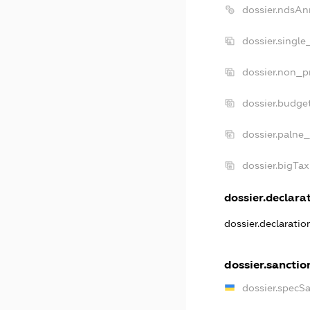
dossier.ndsAn
dossier.single
dossier.non_pr
dossier.budge
dossier.palne_
dossier.bigTa
dossier.declarat
dossier.declarati
dossier.sanctio
dossier.specS