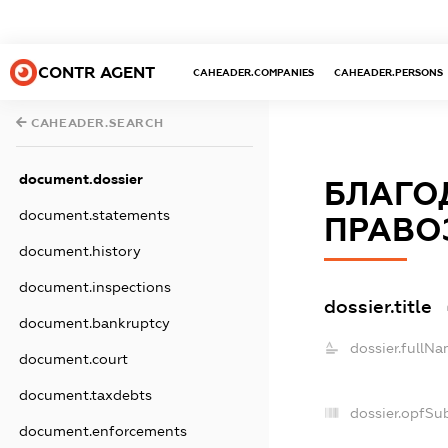
CONTR AGENT
CAHEADER.COMPANIES
CAHEADER.PERSONS
CAHEADER.SEARCH
document.dossier
БЛАГО
document.statements
ПРАВО
document.history
document.inspections
dossier.title
document.bankruptcy
dossier.fullNa
document.court
document.taxdebts
dossier.opfSu
document.enforcements