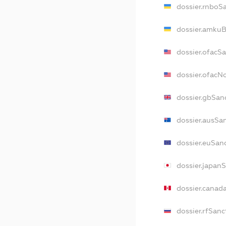
dossier.rnboS
dossier.amkuB
dossier.ofacS
dossier.ofac
dossier.gbSan
dossier.ausSa
dossier.euSan
dossier.japan
dossier.canad
dossier.rfSanc