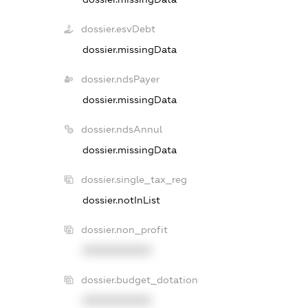
dossier.esvDebt
dossier.missingData
dossier.ndsPayer
dossier.missingData
dossier.ndsAnnul
dossier.missingData
dossier.single_tax_reg
dossier.notInList
dossier.non_profit
XXXXXXXXXX
dossier.budget_dotation
XXXXXXXXXX