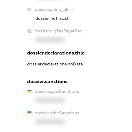
dossier.palne_akciz
dossier.notInList
dossier.bigTaxPayerReg
XXXXXXXXXX
dossier.declarations.title
dossier.declarations.noData
dossier.sanctions
dossier.specSanctions
XXXXXXXXXX
dossier.rnboSanctions
XXXXXXXXXX