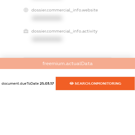
dossier.commercial_info.website
XXXXXXXXXX
dossier.commercial_info.activity
XXXXXXXXXX
freemium.actualData
freemium.exampleText_1
freemium.exampleText_2
freemium.anonymousPerSearch2
document.dueToDate
25.03.17
SEARCH.ONMONITORING
FREEMIUM.DETAILS
FREEMIUM.REGISTER