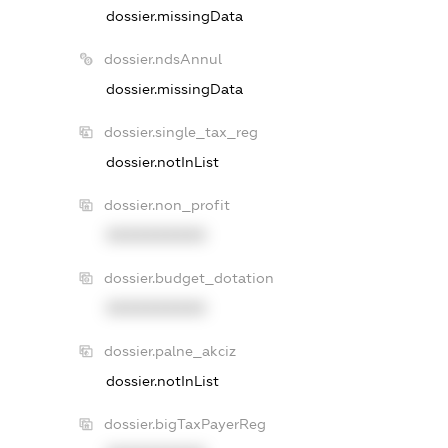
dossier.missingData
dossier.ndsAnnul
dossier.missingData
dossier.single_tax_reg
dossier.notInList
dossier.non_profit
XXXXXXXXXX
dossier.budget_dotation
XXXXXXXXXX
dossier.palne_akciz
dossier.notInList
dossier.bigTaxPayerReg