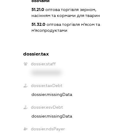
овочами
51.21.0
оптова торгівля зерном,
насінням та кормами для тварин
51.32.0
оптова торгівля м'ясом та
м'ясопродуктами
dossier.tax
dossier.staff
XXXXXXXXXX
dossier.taxDebt
dossier.missingData
dossier.esvDebt
dossier.missingData
dossier.ndsPayer