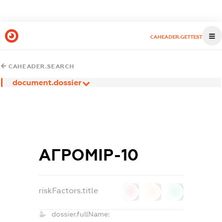
CAHEADER.GETTEST
CAHEADER.SEARCH
document.dossier
АГРОМІР-10
riskFactors.title
0
0
0
dossier.fullName: