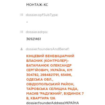
МОНТАЖ-КС
dossier.opfSubType:
-
dossier.edrpo:
36921461
dossier.foundersAndBenef:
КІНЦЕВИЙ БЕНЕФІЦІАРНИЙ
ВЛАСНИК (КОНТРОЛЕР)-
ВАТАМАНЮК ОЛЕКСАНДР
СЕРГІЙОВИЧ, УКРАЇНА, КМ
304782, 2984821791, 65496,
ОДЕСЬКА ОБЛ.,
ОВІДІОПОЛЬСЬКИЙ РАЙОН,
ТАЇРОВСЬКА СЕЛИЩНА РАДА,
МАСИВ "РАДУЖНИЙ", БУДИНОК 7
В, КВАРТИРА 126.
dossier.founderAddress
УКРАЇНА