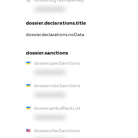
dossier.bigTaxPayerReg
XXXXXXXXXX
dossier.declarations.title
dossier.declarations.noData
dossier.sanctions
dossier.specSanctions
XXXXXXXXXX
dossier.rnboSanctions
XXXXXXXXXX
dossier.amkuBlackList
XXXXXXXXXX
dossier.ofacSanctions