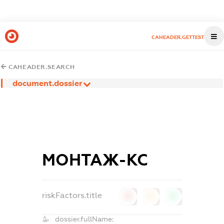
CAHEADER.GETTEST
CAHEADER.SEARCH
document.dossier
МОНТАЖ-КС
riskFactors.title
0
0
0
dossier.fullName: