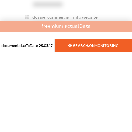
XXXXXXXXXX
dossier.commercial_info.website
XXXXXXXXXX
freemium.actualData
dossier.commercial_info.activity
XXXXXXXXXX
document.dueToDate
25.03.17
SEARCH.ONMONITORING
freemium.exampleText_1
freemium.exampleText_2
freemium.anonymousPerSearch2
FREEMIUM.DETAILS
FREEMIUM.REGISTER