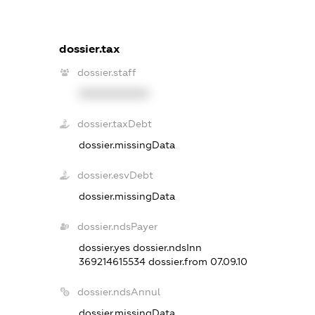
dossier.tax
dossier.staff
XXXXXXXXXX
dossier.taxDebt
dossier.missingData
dossier.esvDebt
dossier.missingData
dossier.ndsPayer
dossier.yes
dossier.ndsInn
369214615534
dossier.from 07.09.10
dossier.ndsAnnul
dossier.missingData