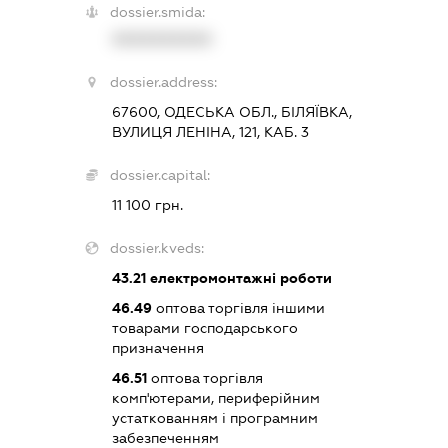
dossier.smida:
XXXXXXXXXX
dossier.address:
67600, ОДЕСЬКА ОБЛ., БІЛЯЇВКА,
ВУЛИЦЯ ЛЕНІНА, 121, КАБ. 3
dossier.capital:
11 100 грн.
dossier.kveds:
43.21
електромонтажні роботи
46.49
оптова торгівля іншими
товарами господарського
призначення
46.51
оптова торгівля
комп'ютерами, периферійним
устаткованням і програмним
забезпеченням