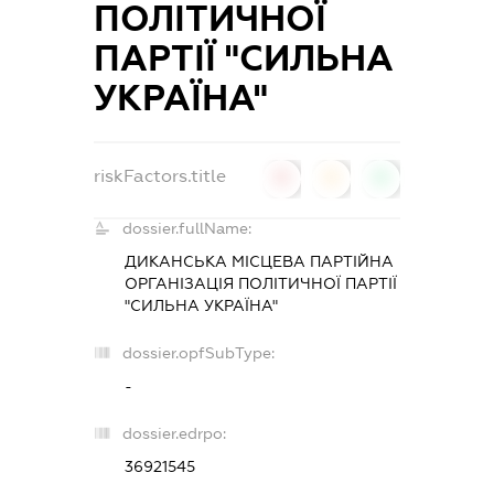
ПОЛІТИЧНОЇ
ПАРТІЇ "СИЛЬНА
УКРАЇНА"
riskFactors.title
0
0
0
dossier.fullName:
ДИКАНСЬКА МІСЦЕВА ПАРТІЙНА
ОРГАНІЗАЦІЯ ПОЛІТИЧНОЇ ПАРТІЇ
"СИЛЬНА УКРАЇНА"
dossier.opfSubType:
-
dossier.edrpo:
36921545