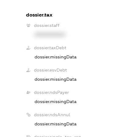
dossier.tax
dossier.staff
XXXXXXXXXX
dossier.taxDebt
dossier.missingData
dossier.esvDebt
dossier.missingData
dossier.ndsPayer
dossier.missingData
dossier.ndsAnnul
dossier.missingData
dossier.single_tax_reg