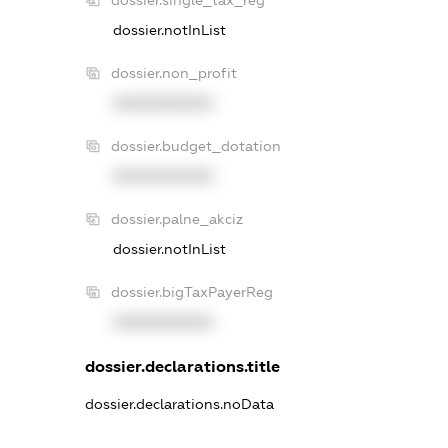
dossier.notInList
dossier.non_profit
XXXXXXXXXX
dossier.budget_dotation
XXXXXXXXXX
dossier.palne_akciz
dossier.notInList
dossier.bigTaxPayerReg
XXXXXXXXXX
dossier.declarations.title
dossier.declarations.noData