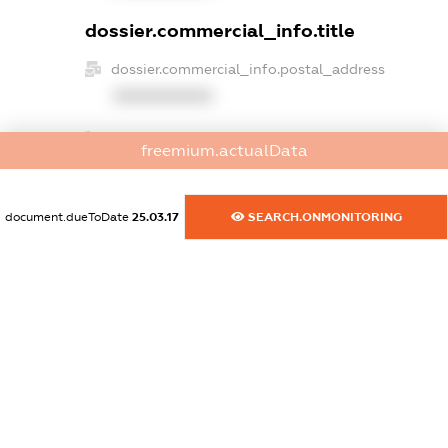
dossier.commercial_info.title
dossier.commercial_info.postal_address
XXXXXXXXXX
dossier.commercial_info.phone
freemium.actualData
XXXXXXXXXX
dossier.commercial_info.fax
document.dueToDate
25.03.17
SEARCH.ONMONITORING
XXXXXXXXXX
dossier.commercial_info.email
XXXXXXXXXX
dossier.commercial_info.website
XXXXXXXXXX
dossier.commercial_info.activity
XXXXXXXXXX