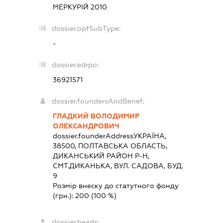
МЕРКУРІЙ 2010
dossier.opfSubType:
-
dossier.edrpo:
36921571
dossier.foundersAndBenef:
ГЛАДКИЙ ВОЛОДИМИР
ОЛЕКСАНДРОВИЧ
dossier.founderAddress
УКРАЇНА,
38500, ПОЛТАВСЬКА ОБЛАСТЬ,
ДИКАНСЬКИЙ РАЙОН Р-Н,
СМТ.ДИКАНЬКА, ВУЛ. САДОВА, БУД.
9
Розмір внеску до статутного фонду
(грн.):
200
(100 %)
dossier.heads: