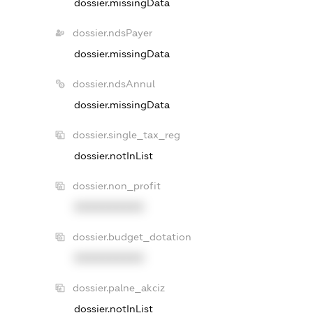
dossier.missingData
dossier.ndsPayer
dossier.missingData
dossier.ndsAnnul
dossier.missingData
dossier.single_tax_reg
dossier.notInList
dossier.non_profit
XXXXXXXXXX
dossier.budget_dotation
XXXXXXXXXX
dossier.palne_akciz
dossier.notInList