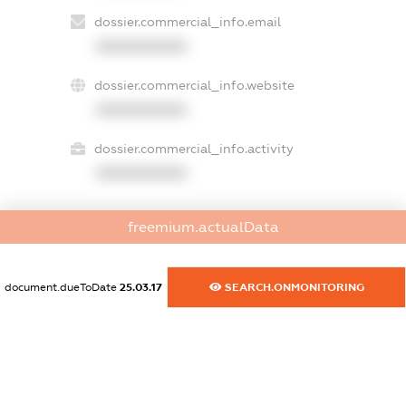
dossier.commercial_info.email
XXXXXXXXXX
dossier.commercial_info.website
XXXXXXXXXX
dossier.commercial_info.activity
XXXXXXXXXX
freemium.actualData
freemium.exampleText_1
freemium.exampleText_2
freemium.anonymousPerSearch2
document.dueToDate
25.03.17
SEARCH.ONMONITORING
FREEMIUM.DETAILS
FREEMIUM.REGISTER