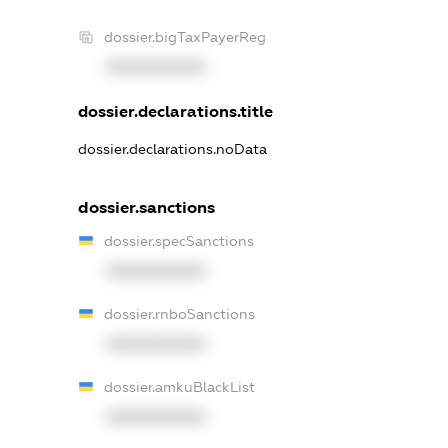
dossier.bigTaxPayerReg
XXXXXXXXXX
dossier.declarations.title
dossier.declarations.noData
dossier.sanctions
dossier.specSanctions
XXXXXXXXXX
dossier.rnboSanctions
XXXXXXXXXX
dossier.amkuBlackList
XXXXXXXXXX