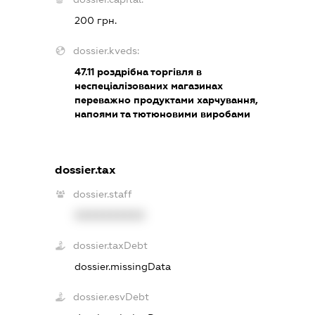
200 грн.
dossier.kveds:
47.11
роздрібна торгівля в
неспеціалізованих магазинах
переважно продуктами харчування,
напоями та тютюновими виробами
dossier.tax
dossier.staff
XXXXXXXXXX
dossier.taxDebt
dossier.missingData
dossier.esvDebt