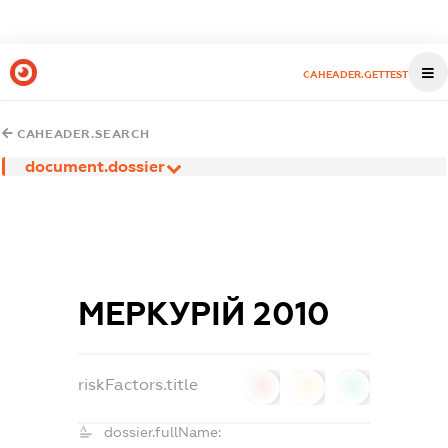
CAHEADER.GETTEST
CAHEADER.SEARCH
document.dossier
МЕРКУРІЙ 2010
riskFactors.title
0
0
0
dossier.fullName: