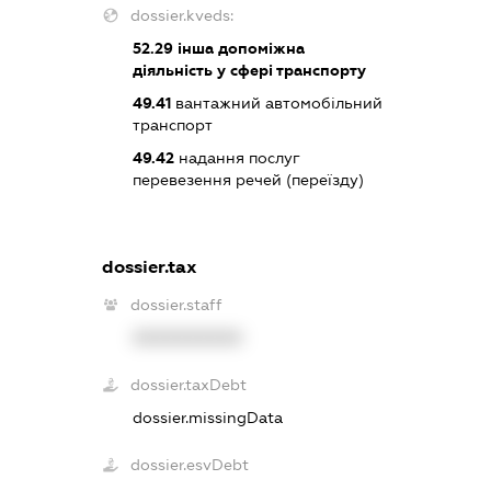
dossier.kveds:
52.29
інша допоміжна
діяльність у сфері транспорту
49.41
вантажний автомобільний
транспорт
49.42
надання послуг
перевезення речей (переїзду)
dossier.tax
dossier.staff
XXXXXXXXXX
dossier.taxDebt
dossier.missingData
dossier.esvDebt