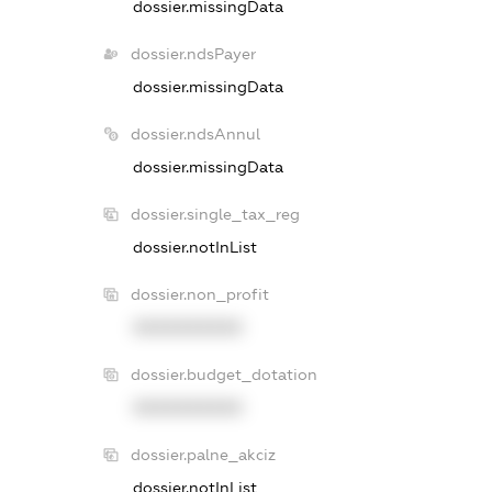
dossier.missingData
dossier.ndsPayer
dossier.missingData
dossier.ndsAnnul
dossier.missingData
dossier.single_tax_reg
dossier.notInList
dossier.non_profit
XXXXXXXXXX
dossier.budget_dotation
XXXXXXXXXX
dossier.palne_akciz
dossier.notInList