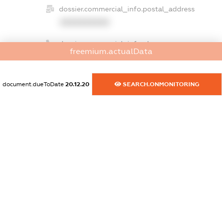
dossier.commercial_info.postal_address
XXXXXXXXXX
dossier.commercial_info.phone
freemium.actualData
XXXXXXXXXX
dossier.commercial_info.fax
document.dueToDate
20.12.20
SEARCH.ONMONITORING
XXXXXXXXXX
dossier.commercial_info.email
XXXXXXXXXX
dossier.commercial_info.website
XXXXXXXXXX
dossier.commercial_info.activity
XXXXXXXXXX