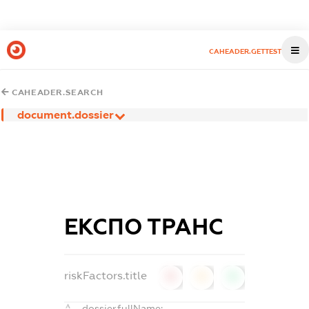
CAHEADER.GETTEST
CAHEADER.SEARCH
document.dossier
ЕКСПО ТРАНС
riskFactors.title
0
0
0
dossier.fullName: