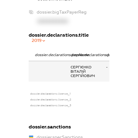
dossier.bigTaxPayerReg
XXXXXXXXXX
dossier.declarations.title
2019
dossier.declarations.pepName
dossier.declarations.personName
dossier.declarati
СЕРГІЄНКО
-
ВІТАЛІЙ
СЕРГІЙОВИЧ
dossier.declarations.license_1
dossier.declarations.license_2
dossier.declarations.license_3
dossier.sanctions
dossier.specSanctions