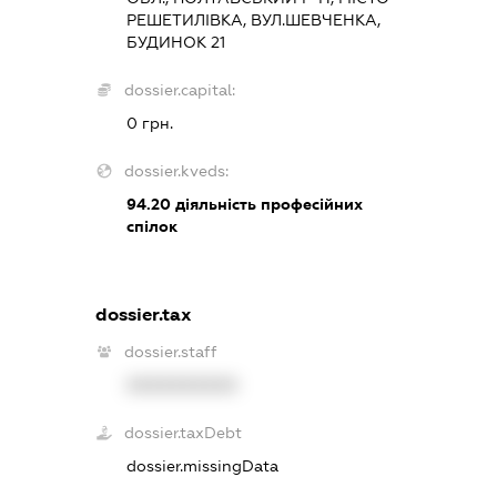
РЕШЕТИЛІВКА, ВУЛ.ШЕВЧЕНКА,
БУДИНОК 21
dossier.capital:
0 грн.
dossier.kveds:
94.20
діяльність професійних
спілок
dossier.tax
dossier.staff
XXXXXXXXXX
dossier.taxDebt
dossier.missingData