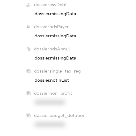
dossier.esvDebt
dossier.missingData
dossier.ndsPayer
dossier.missingData
dossier.ndsAnnul
dossier.missingData
dossier.single_tax_reg
dossier.notInList
dossier.non_profit
XXXXXXXXXX
dossier.budget_dotation
XXXXXXXXXX