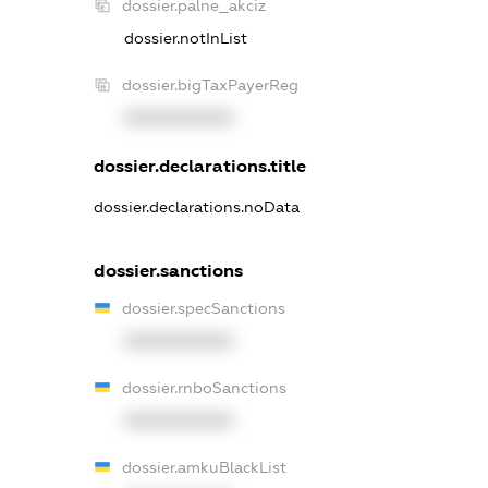
dossier.palne_akciz
dossier.notInList
dossier.bigTaxPayerReg
XXXXXXXXXX
dossier.declarations.title
dossier.declarations.noData
dossier.sanctions
dossier.specSanctions
XXXXXXXXXX
dossier.rnboSanctions
XXXXXXXXXX
dossier.amkuBlackList