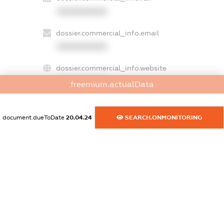
XXXXXXXXXX
dossier.commercial_info.email
XXXXXXXXXX
dossier.commercial_info.website
XXXXXXXXXX
freemium.actualData
dossier.commercial_info.activity
XXXXXXXXXX
document.dueToDate
20.04.24
SEARCH.ONMONITORING
freemium.exampleText_1
freemium.exampleText_2
freemium.anonymousPerSearch2
FREEMIUM.DETAILS
FREEMIUM.REGISTER