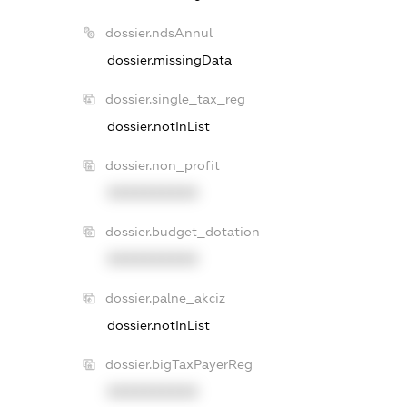
dossier.ndsAnnul
dossier.missingData
dossier.single_tax_reg
dossier.notInList
dossier.non_profit
XXXXXXXXXX
dossier.budget_dotation
XXXXXXXXXX
dossier.palne_akciz
dossier.notInList
dossier.bigTaxPayerReg
XXXXXXXXXX