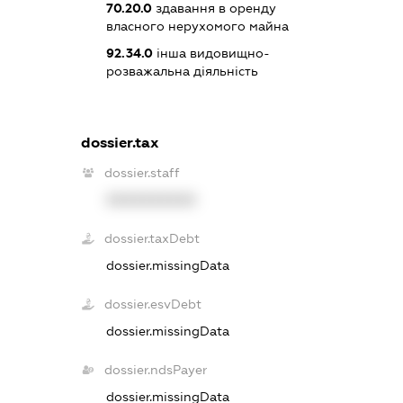
70.20.0
здавання в оренду
власного нерухомого майна
92.34.0
інша видовищно-
розважальна діяльність
dossier.tax
dossier.staff
XXXXXXXXXX
dossier.taxDebt
dossier.missingData
dossier.esvDebt
dossier.missingData
dossier.ndsPayer
dossier.missingData