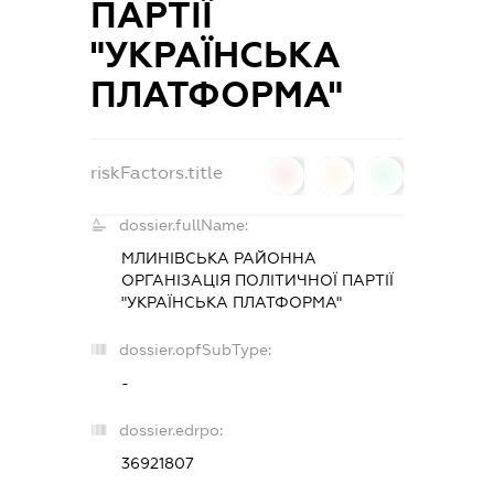
ПАРТІЇ
"УКРАЇНСЬКА
ПЛАТФОРМА"
riskFactors.title
0
0
0
dossier.fullName:
МЛИНІВСЬКА РАЙОННА
ОРГАНІЗАЦІЯ ПОЛІТИЧНОЇ ПАРТІЇ
"УКРАЇНСЬКА ПЛАТФОРМА"
dossier.opfSubType:
-
dossier.edrpo:
36921807