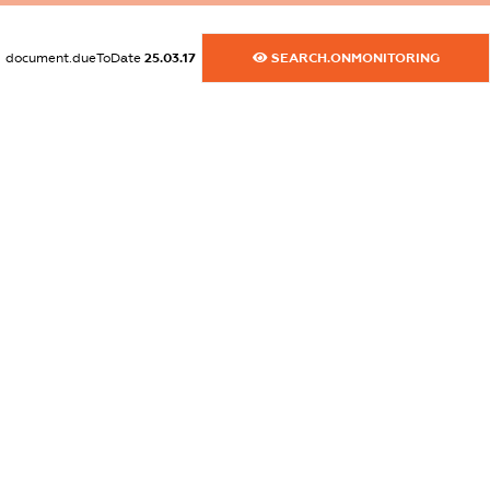
XXXXXXXXXX
document.dueToDate
25.03.17
SEARCH.ONMONITORING
dossier.commercial_info.activity
XXXXXXXXXX
freemium.exampleText_1
freemium.exampleText_2
freemium.anonymousPerSearch2
FREEMIUM.DETAILS
FREEMIUM.REGISTER