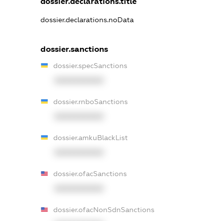
dossier.declarations.title
dossier.declarations.noData
dossier.sanctions
dossier.specSanctions
XXXXXXXXXX
dossier.rnboSanctions
XXXXXXXXXX
dossier.amkuBlackList
XXXXXXXXXX
dossier.ofacSanctions
XXXXXXXXXX
dossier.ofacNonSdnSanctions