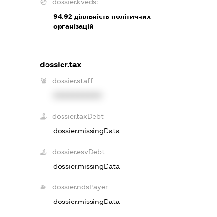
dossier.kveds:
94.92
діяльність політичних
організацій
dossier.tax
dossier.staff
XXXXXXXXXX
dossier.taxDebt
dossier.missingData
dossier.esvDebt
dossier.missingData
dossier.ndsPayer
dossier.missingData