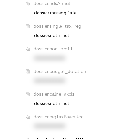
dossier.ndsAnnul
dossier.missingData
dossier.single_tax_reg
dossier.notInList
dossier.non_profit
XXXXXXXXXX
dossier.budget_dotation
XXXXXXXXXX
dossier.palne_akciz
dossier.notInList
dossier.bigTaxPayerReg
XXXXXXXXXX