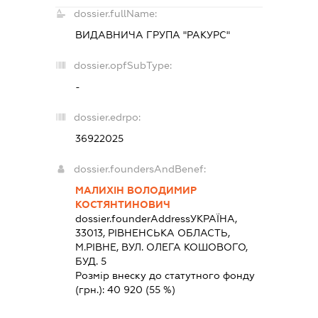
dossier.fullName:
ВИДАВНИЧА ГРУПА "РАКУРС"
dossier.opfSubType:
-
dossier.edrpo:
36922025
dossier.foundersAndBenef:
МАЛИХІН ВОЛОДИМИР
КОСТЯНТИНОВИЧ
dossier.founderAddress
УКРАЇНА,
33013, РIВНЕНСЬКА ОБЛАСТЬ,
М.РІВНЕ, ВУЛ. ОЛЕГА КОШОВОГО,
БУД. 5
Розмір внеску до статутного фонду
(грн.):
40 920
(55 %)