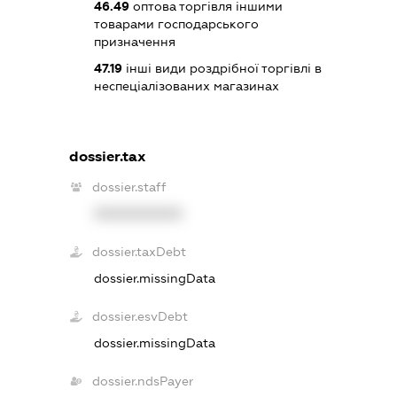
46.49
оптова торгівля іншими
товарами господарського
призначення
47.19
інші види роздрібної торгівлі в
неспеціалізованих магазинах
dossier.tax
dossier.staff
XXXXXXXXXX
dossier.taxDebt
dossier.missingData
dossier.esvDebt
dossier.missingData
dossier.ndsPayer