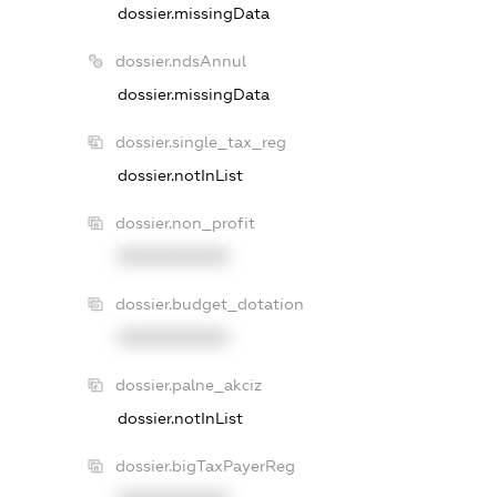
dossier.missingData
dossier.ndsAnnul
dossier.missingData
dossier.single_tax_reg
dossier.notInList
dossier.non_profit
XXXXXXXXXX
dossier.budget_dotation
XXXXXXXXXX
dossier.palne_akciz
dossier.notInList
dossier.bigTaxPayerReg