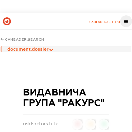
CAHEADER.GETTEST
CAHEADER.SEARCH
document.dossier
ВИДАВНИЧА
ГРУПА "РАКУРС"
riskFactors.title
0
0
0