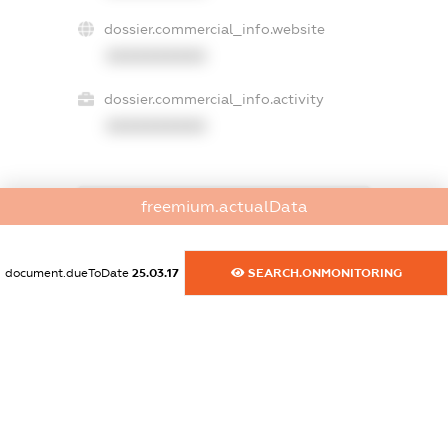
dossier.commercial_info.website
XXXXXXXXXX
dossier.commercial_info.activity
XXXXXXXXXX
freemium.actualData
freemium.exampleText_1
freemium.exampleText_2
freemium.anonymousPerSearch2
document.dueToDate
25.03.17
SEARCH.ONMONITORING
FREEMIUM.DETAILS
FREEMIUM.REGISTER