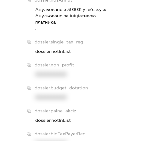
dossier.ndsAnnul
Анульовано з 30.10.11 у зв'язку з:
Анульовано за iнiцiативою
платника
.
dossier.single_tax_reg
dossier.notInList
dossier.non_profit
XXXXXXXXXX
dossier.budget_dotation
XXXXXXXXXX
dossier.palne_akciz
dossier.notInList
dossier.bigTaxPayerReg