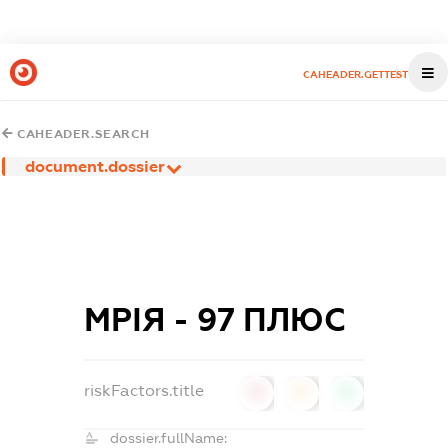
CAHEADER.GETTEST
CAHEADER.SEARCH
document.dossier
МРІЯ - 97 ПЛЮС
riskFactors.title
0
0
0
dossier.fullName: