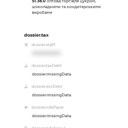
51.36.0
оптова торгівля цукром,
шоколадними та кондитерськими
виробами
dossier.tax
dossier.staff
XXXXXXXXXX
dossier.taxDebt
dossier.missingData
dossier.esvDebt
dossier.missingData
dossier.ndsPayer
dossier.missingData