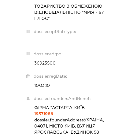
ТОВАРИСТВО З ОБМЕЖЕНОЮ
ВІДПОВІДАЛЬНІСТЮ "МРІЯ - 97
ПЛЮС"
dossier.opfSubType:
-
dossier.edrpo:
36923500
dossier.regDate:
10.03.10
dossier.foundersAndBenef:
ФІРМА "АСТАРТА-КИЇВ"
19371986
dossier.founderAddress
УКРАЇНА,
04071, МІСТО КИЇВ, ВУЛИЦЯ
ЯРОСЛАВСЬКА, БУДИНОК 58