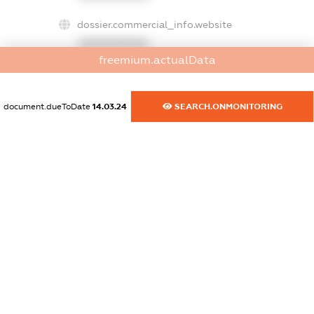
dossier.commercial_info.website
XXXXXXXXXX
freemium.actualData
dossier.commercial_info.activity
XXXXXXXXXX
document.dueToDate
14.03.24
SEARCH.ONMONITORING
freemium.exampleText_1
freemium.exampleText_2
freemium.anonymousPerSearch2
FREEMIUM.DETAILS
FREEMIUM.REGISTER