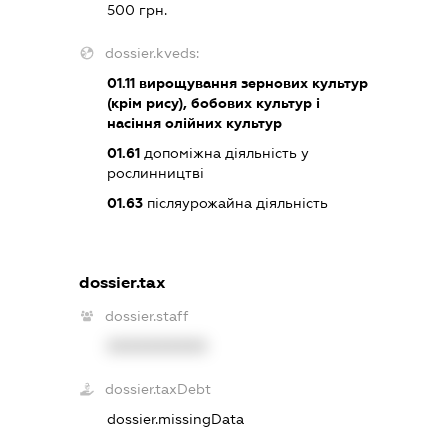
500 грн.
dossier.kveds:
01.11
вирощування зернових культур
(крім рису), бобових культур і
насіння олійних культур
01.61
допоміжна діяльність у
рослинництві
01.63
післяурожайна діяльність
dossier.tax
dossier.staff
XXXXXXXXXX
dossier.taxDebt
dossier.missingData