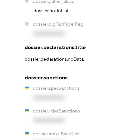
dossier.palne_akciz
dossier.notInList
dossier.bigTaxPayerReg
XXXXXXXXXX
dossier.declarations.title
dossier.declarations.noData
dossier.sanctions
dossier.specSanctions
XXXXXXXXXX
dossier.rnboSanctions
XXXXXXXXXX
dossier.amkuBlackList