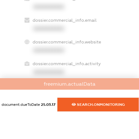
XXXXXXXXXX
dossier.commercial_info.email
XXXXXXXXXX
dossier.commercial_info.website
XXXXXXXXXX
dossier.commercial_info.activity
XXXXXXXXXX
freemium.actualData
freemium.exampleText_1
freemium.exampleText_2
document.dueToDate
25.03.17
SEARCH.ONMONITORING
freemium.anonymousPerSearch2
FREEMIUM.DETAILS
FREEMIUM.REGISTER