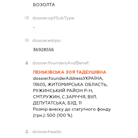
БОЗОЛТА
dossier.opfSubType:
-
dossier.edrpo:
36928556
dossier.foundersAndBenef:
ПЕНЬКІВСЬКА ЗОЯ ТАДЕУШІВНА
dossier.founderAddress
УКРАЇНА,
13605, ЖИТОМИРСЬКА ОБЛАСТЬ,
РУЖИНСЬКИЙ РАЙОН Р-Н,
СМТ.РУЖИН, С.ЗАРІЧЧЯ, ВУЛ.
ДЕПУТАТСЬКА, БУД. 11
Розмір внеску до статутного фонду
(грн.):
500
(100 %)
dossier.heads: