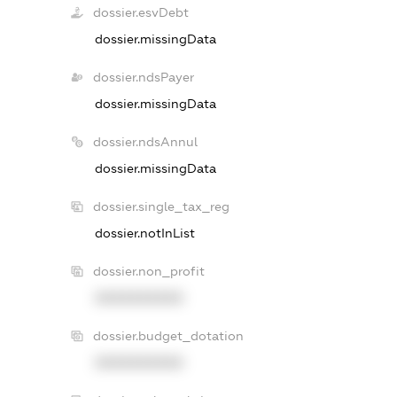
dossier.esvDebt
dossier.missingData
dossier.ndsPayer
dossier.missingData
dossier.ndsAnnul
dossier.missingData
dossier.single_tax_reg
dossier.notInList
dossier.non_profit
XXXXXXXXXX
dossier.budget_dotation
XXXXXXXXXX