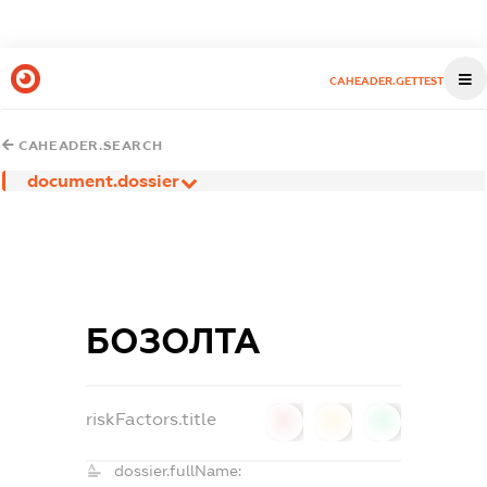
CAHEADER.GETTEST
CAHEADER.SEARCH
document.dossier
БОЗОЛТА
riskFactors.title
0
0
0
dossier.fullName: