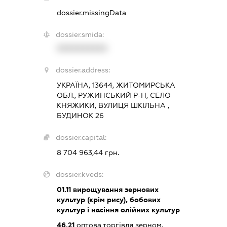
dossier.missingData
dossier.smida:
XXXXXXXXXX
dossier.address:
УКРАЇНА, 13644, ЖИТОМИРСЬКА
ОБЛ., РУЖИНСЬКИЙ Р-Н, СЕЛО
КНЯЖИКИ, ВУЛИЦЯ ШКІЛЬНА ,
БУДИНОК 26
dossier.capital:
8 704 963,44 грн.
dossier.kveds:
01.11
вирощування зернових
культур (крім рису), бобових
культур і насіння олійних культур
46.21
оптова торгівля зерном,