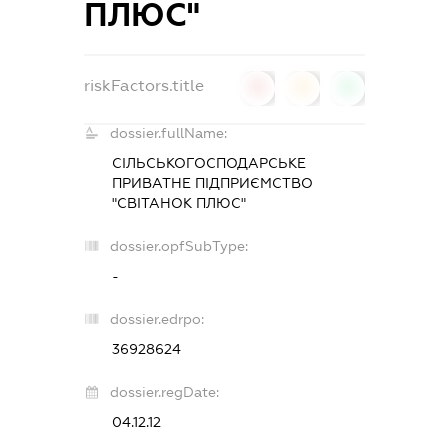
ПЛЮС"
riskFactors.title
0
0
0
dossier.fullName:
СІЛЬСЬКОГОСПОДАРСЬКЕ
ПРИВАТНЕ ПІДПРИЄМСТВО
"СВІТАНОК ПЛЮС"
dossier.opfSubType:
-
dossier.edrpo:
36928624
dossier.regDate:
04.12.12