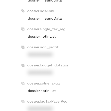
dossier.missingData
dossier.ndsAnnul
dossier.missingData
dossier.single_tax_reg
dossier.notInList
dossier.non_profit
XXXXXXXXXX
dossier.budget_dotation
XXXXXXXXXX
dossier.palne_akciz
dossier.notInList
dossier.bigTaxPayerReg
XXXXXXXXXX