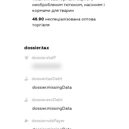
необробленим тютюном, насінням і
кормами для тварин
46.90
неспеціалізована оптова
торгівля
dossier.tax
dossier.staff
XXXXXXXXXX
dossier.taxDebt
dossier.missingData
dossier.esvDebt
dossier.missingData
dossier.ndsPayer