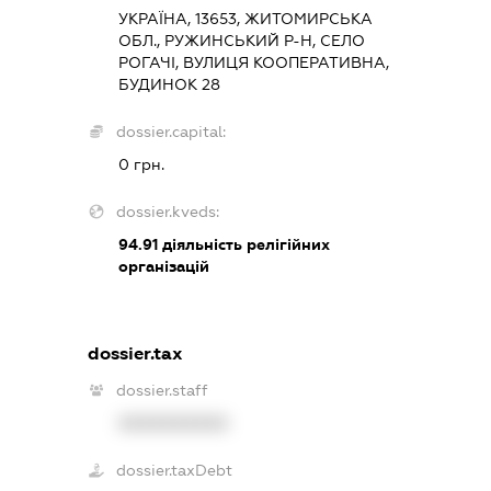
УКРАЇНА, 13653, ЖИТОМИРСЬКА
ОБЛ., РУЖИНСЬКИЙ Р-Н, СЕЛО
РОГАЧІ, ВУЛИЦЯ КООПЕРАТИВНА,
БУДИНОК 28
dossier.capital:
0 грн.
dossier.kveds:
94.91
діяльність релігійних
організацій
dossier.tax
dossier.staff
XXXXXXXXXX
dossier.taxDebt