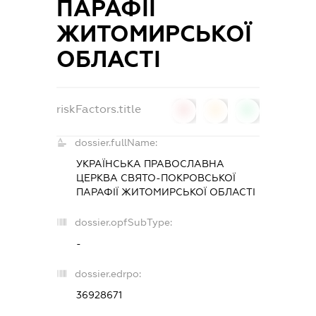
ПАРАФІЇ
ЖИТОМИРСЬКОЇ
ОБЛАСТІ
riskFactors.title
0
0
0
dossier.fullName:
УКРАЇНСЬКА ПРАВОСЛАВНА
ЦЕРКВА СВЯТО-ПОКРОВСЬКОЇ
ПАРАФІЇ ЖИТОМИРСЬКОЇ ОБЛАСТІ
dossier.opfSubType:
-
dossier.edrpo:
36928671