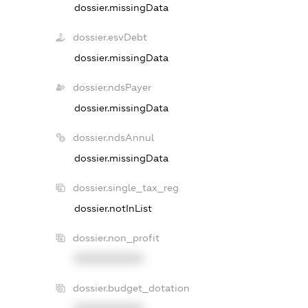
dossier.missingData
dossier.esvDebt
dossier.missingData
dossier.ndsPayer
dossier.missingData
dossier.ndsAnnul
dossier.missingData
dossier.single_tax_reg
dossier.notInList
dossier.non_profit
XXXXXXXXXX
dossier.budget_dotation