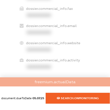
dossier.commercial_info.fax
XXXXXXXXXX
dossier.commercial_info.email
XXXXXXXXXX
dossier.commercial_info.website
XXXXXXXXXX
dossier.commercial_info.activity
XXXXXXXXXX
freemium.actualData
freemium.exampleText_1
freemium.exampleText_2
freemium.anonymousPerSearch2
document.dueToDate
05.07.25
SEARCH.ONMONITORING
FREEMIUM.DETAILS