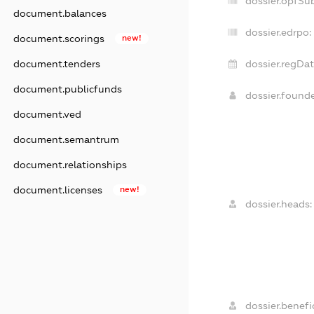
dossier.opfSu
document.balances
dossier.edrpo:
document.scorings
new!
document.tenders
dossier.regDat
document.publicfunds
dossier.found
document.ved
document.semantrum
document.relationships
document.licenses
new!
dossier.heads:
dossier.benefic