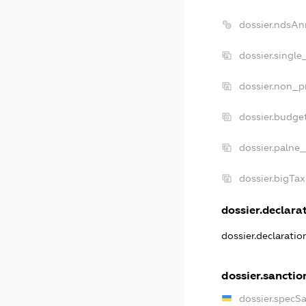
dossier.ndsAn
dossier.singl
dossier.non_p
dossier.budge
dossier.palne_
dossier.bigTa
dossier.declarat
dossier.declarati
dossier.sanctio
dossier.specS