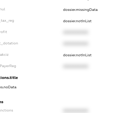
nul
dossier.missingData
e_tax_reg
dossier.notInList
rofit
XXXXXXXXXX
t_dotation
XXXXXXXXXX
akciz
dossier.notInList
xPayerReg
XXXXXXXXXX
ions.title
ons.noData
ns
anctions
XXXXXXXXXX