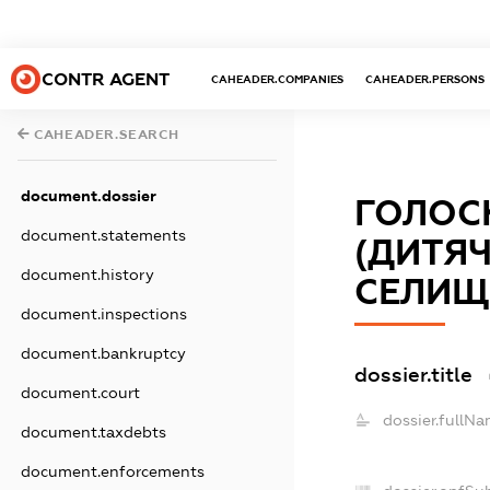
CONTR AGENT
CAHEADER.COMPANIES
CAHEADER.PERSONS
CAHEADER.SEARCH
document.dossier
ГОЛОС
document.statements
(ДИТЯЧ
document.history
СЕЛИЩ
document.inspections
document.bankruptcy
dossier.title
document.court
dossier.fullNa
document.taxdebts
document.enforcements