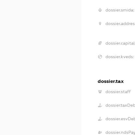
dossier.smida:
dossier.addres
dossier.capital
dossier.kveds:
dossier.tax
dossier.staff
dossier.taxDe
dossier.esvDe
dossier.ndsPa