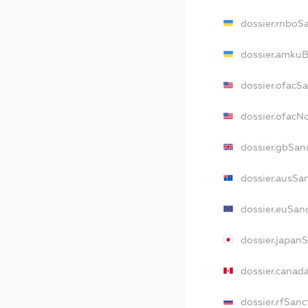
dossier.rnboS
dossier.amkuB
dossier.ofacS
dossier.ofac
dossier.gbSan
dossier.ausSa
dossier.euSan
dossier.japan
dossier.canad
dossier.rfSanc