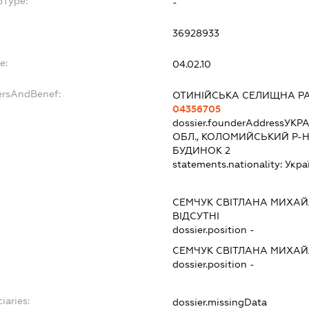
bType:
-
36928933
e:
04.02.10
ersAndBenef:
ОТИНІЙСЬКА СЕЛИЩНА Р
04356705
dossier.founderAddress
УКРА
ОБЛ., КОЛОМИЙСЬКИЙ Р-Н
БУДИНОК 2
statements.nationality:
Укра
СЕМЧУК СВІТЛАНА МИХАЙ
ВІДСУТНІ
dossier.position -
СЕМЧУК СВІТЛАНА МИХАЙ
dossier.position -
iaries:
dossier.missingData