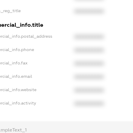
n_reg_title
XXXXXXXXXX
rcial_info.title
rcial_info.postal_address
XXXXXXXXXX
rcial_info.phone
XXXXXXXXXX
rcial_info.fax
XXXXXXXXXX
rcial_info.email
XXXXXXXXXX
rcial_info.website
XXXXXXXXXX
cial_info.activity
XXXXXXXXXX
ampleText_1