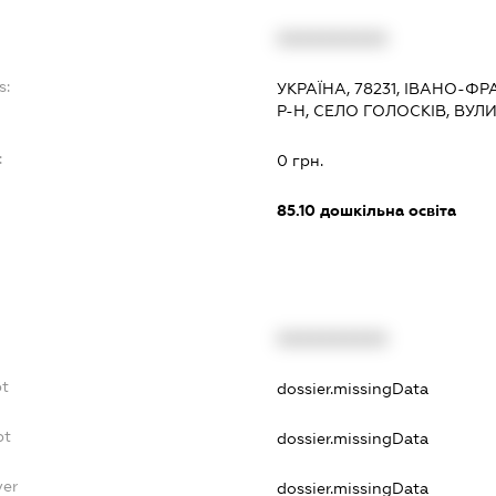
XXXXXXXXXX
s:
УКРАЇНА, 78231, ІВАНО-
Р-Н, СЕЛО ГОЛОСКІВ, ВУ
:
0 грн.
85.10
дошкільна освіта
XXXXXXXXXX
bt
dossier.missingData
bt
dossier.missingData
yer
dossier.missingData