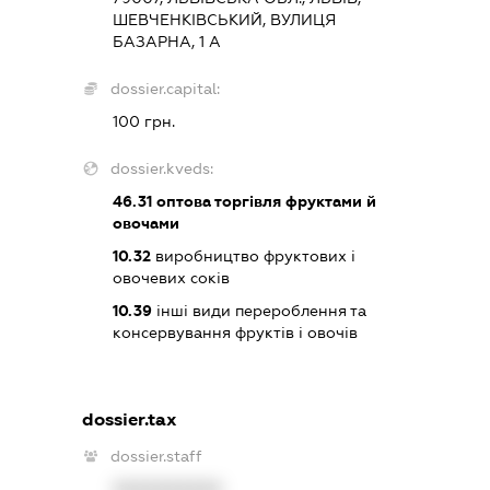
ШЕВЧЕНКІВСЬКИЙ, ВУЛИЦЯ
БАЗАРНА, 1 А
dossier.capital:
100 грн.
dossier.kveds:
46.31
оптова торгівля фруктами й
овочами
10.32
виробництво фруктових і
овочевих соків
10.39
інші види перероблення та
консервування фруктів і овочів
dossier.tax
dossier.staff
XXXXXXXXXX