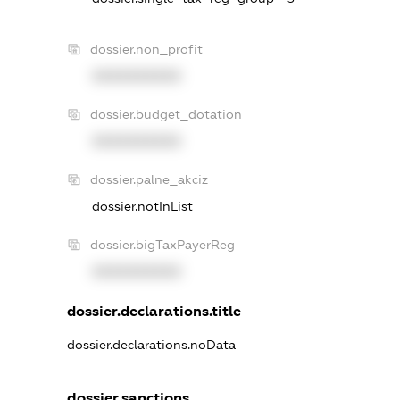
dossier.non_profit
XXXXXXXXXX
dossier.budget_dotation
XXXXXXXXXX
dossier.palne_akciz
dossier.notInList
dossier.bigTaxPayerReg
XXXXXXXXXX
dossier.declarations.title
dossier.declarations.noData
dossier.sanctions