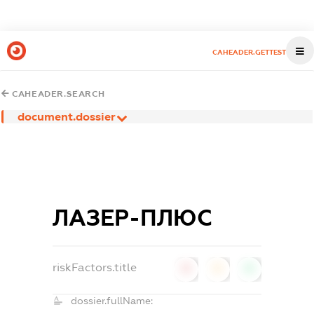
CAHEADER.GETTEST
CAHEADER.SEARCH
document.dossier
ЛАЗЕР-ПЛЮС
riskFactors.title
0
0
0
dossier.fullName: