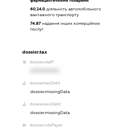
фармацевтичними товарами
60.24.0
діяльність автомобільного
вантажного транспорту
74.87
надання інших комерційних
послуг
dossier.tax
dossier.staff
XXXXXXXXXX
dossier.taxDebt
dossier.missingData
dossier.esvDebt
dossier.missingData
dossier.ndsPayer