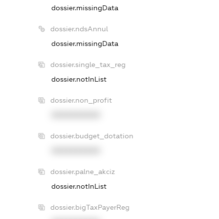
dossier.missingData
dossier.ndsAnnul
dossier.missingData
dossier.single_tax_reg
dossier.notInList
dossier.non_profit
XXXXXXXXXX
dossier.budget_dotation
XXXXXXXXXX
dossier.palne_akciz
dossier.notInList
dossier.bigTaxPayerReg