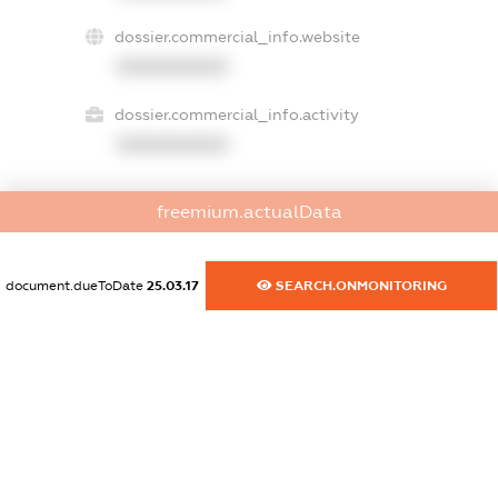
dossier.commercial_info.website
XXXXXXXXXX
dossier.commercial_info.activity
XXXXXXXXXX
freemium.actualData
freemium.exampleText_1
freemium.exampleText_2
freemium.anonymousPerSearch2
document.dueToDate
25.03.17
SEARCH.ONMONITORING
FREEMIUM.DETAILS
FREEMIUM.REGISTER