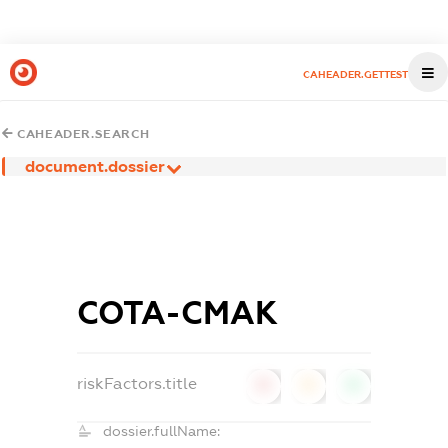
CAHEADER.GETTEST
CAHEADER.SEARCH
document.dossier
СОТА-СМАК
riskFactors.title
0
0
0
dossier.fullName: