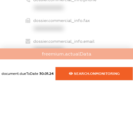
XXXXXXXXXX
dossier.commercial_info.fax
XXXXXXXXXX
dossier.commercial_info.email
XXXXXXXXXX
freemium.actualData
dossier.commercial_info.website
XXXXXXXXXX
document.dueToDate
30.01.24
SEARCH.ONMONITORING
dossier.commercial_info.activity
XXXXXXXXXX
freemium.exampleText_1
freemium.exampleText_2
freemium.anonymousPerSearch2