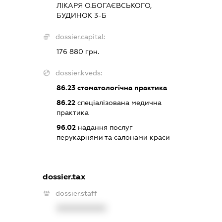
ЛІКАРЯ О.БОГАЄВСЬКОГО,
БУДИНОК 3-Б
dossier.capital:
176 880 грн.
dossier.kveds:
86.23
стоматологічна практика
86.22
спеціалізована медична
практика
96.02
надання послуг
перукарнями та салонами краси
dossier.tax
dossier.staff
XXXXXXXXXX