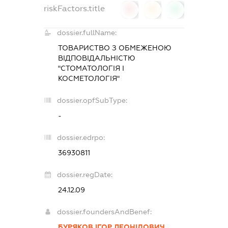
riskFactors.title
0
0
0
dossier.fullName:
ТОВАРИСТВО З ОБМЕЖЕНОЮ
ВІДПОВІДАЛЬНІСТЮ
"СТОМАТОЛОГІЯ І
КОСМЕТОЛОГІЯ"
dossier.opfSubType:
-
dossier.edrpo:
36930811
dossier.regDate:
24.12.09
dossier.foundersAndBenef:
БУРЯКОВ ІГОР ЛЕОНІДОВИЧ