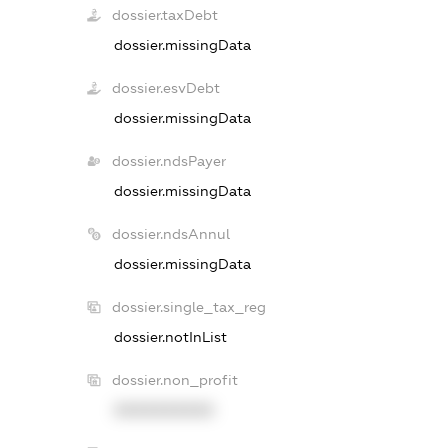
dossier.taxDebt
dossier.missingData
dossier.esvDebt
dossier.missingData
dossier.ndsPayer
dossier.missingData
dossier.ndsAnnul
dossier.missingData
dossier.single_tax_reg
dossier.notInList
dossier.non_profit
XXXXXXXXXX