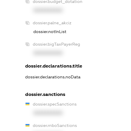
dossier.budget_dotation
XXXXXXXXXX
dossier.palne_akciz
dossier.notInList
dossier.bigTaxPayerReg
XXXXXXXXXX
dossier.declarations.title
dossier.declarations.noData
dossier.sanctions
dossier.specSanctions
XXXXXXXXXX
dossier.rnboSanctions