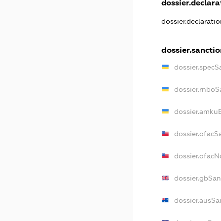
dossier.declarat
dossier.declarati
dossier.sanctio
dossier.specS
dossier.rnboS
dossier.amkuB
dossier.ofacS
dossier.ofac
dossier.gbSan
dossier.ausSa