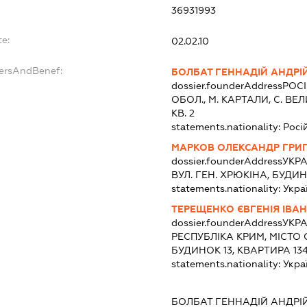
36931993
e:
02.02.10
dersAndBenef:
БОЛБАТ ГЕННАДІЙ АНДРІ
dossier.founderAddress
РОСІ
ОБОЛ., М. КАРТАЛИ, С. ВЕЛ
КВ. 2
statements.nationality:
Росі
МАРКОВ ОЛЕКСАНДР ГРИ
dossier.founderAddress
УКРА
ВУЛ. ГЕН. ХРЮКІНА, БУДИН
statements.nationality:
Укра
ТЕРЕЩЕНКО ЄВГЕНІЯ ІВАН
dossier.founderAddress
УКРА
РЕСПУБЛІКА КРИМ, МІСТО
БУДИНОК 13, КВАРТИРА 13
statements.nationality:
Укра
БОЛБАТ ГЕННАДІЙ АНДРІ