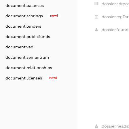
dossier.edrpo:
document.balances
document.scorings
new!
dossier.regDat
document.tenders
dossier.foun
document.publicfunds
document.ved
document.semantrum
document.relationships
document.licenses
new!
dossier.heads: