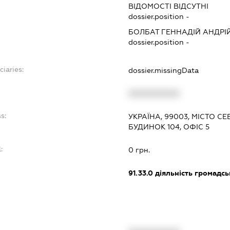
ВІДОМОСТІ ВІДСУТНІ
dossier.position -
БОЛБАТ ГЕННАДІЙ АНДРІ
dossier.position -
ciaries:
dossier.missingData
XXXXXXXXXX
s:
УКРАЇНА, 99003, МІСТО С
БУДИНОК 104, ОФІС 5
:
0 грн.
91.33.0
діяльність громадськи