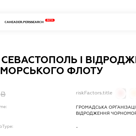
BETA
CAHEADER.PERSSEARCH
А СЕВАСТОПОЛЬ І ВІДРОД
МОРСЬКОГО ФЛОТУ
riskFactors.title
0
ame:
ГРОМАДСЬКА ОРГАНІЗАЦІЯ
ВІДРОДЖЕННЯ ЧОРНОМОР
bType:
-