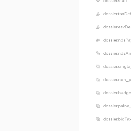
dossier.staff
dossier.taxDe
dossier.esvDe
dossier.ndsPa
dossier.ndsA
dossier.singl
dossier.non_p
dossier.budg
dossier.palne
dossier.bigT