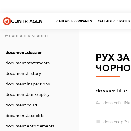
CONTR AGENT
CAHEADER.COMPANIES
CAHEADER.PERSONS
CAHEADER.SEARCH
document.dossier
РУХ З
document.statements
ЧОРНО
document.history
document.inspections
dossier.title
document.bankruptcy
dossier.fullN
document.court
document.taxdebts
dossier.opfSu
document.enforcements