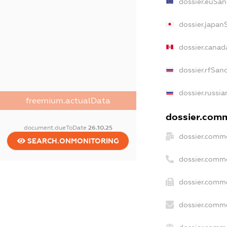
dossier.euSan
dossier.japan
dossier.canad
dossier.rfSan
dossier.russia
freemium.actualData
dossier.comme
document.dueToDate
26.10.25
dossier.comme
SEARCH.ONMONITORING
dossier.comm
dossier.comme
dossier.comme