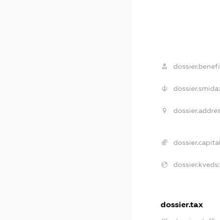
dossier.benefi
dossier.smida:
dossier.addres
dossier.capital
dossier.kveds:
dossier.tax