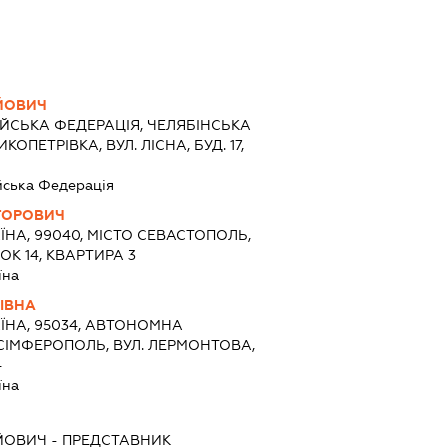
ЙОВИЧ
ЙСЬКА ФЕДЕРАЦІЯ, ЧЕЛЯБІНСЬКА
ИКОПЕТРІВКА, ВУЛ. ЛІСНА, БУД. 17,
йська Федерація
ГОРОВИЧ
ЇНА, 99040, МІСТО СЕВАСТОПОЛЬ,
ОК 14, КВАРТИРА 3
їна
ІВНА
ЇНА, 95034, АВТОНОМНА
 СІМФЕРОПОЛЬ, ВУЛ. ЛЕРМОНТОВА,
4
їна
ЙОВИЧ
-
ПРЕДСТАВНИК