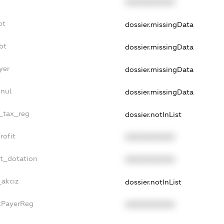
XXXXXXXXXX
bt
dossier.missingData
bt
dossier.missingData
yer
dossier.missingData
nnul
dossier.missingData
e_tax_reg
dossier.notInList
rofit
XXXXXXXXXX
et_dotation
XXXXXXXXXX
_akciz
dossier.notInList
axPayerReg
XXXXXXXXXX