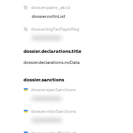
dossier.palne_akciz
dossier.notInList
dossier.bigTaxPayerReg
XXXXXXXXXX
dossier.declarations.title
dossier.declarations.noData
dossier.sanctions
dossier.specSanctions
XXXXXXXXXX
dossier.rnboSanctions
XXXXXXXXXX