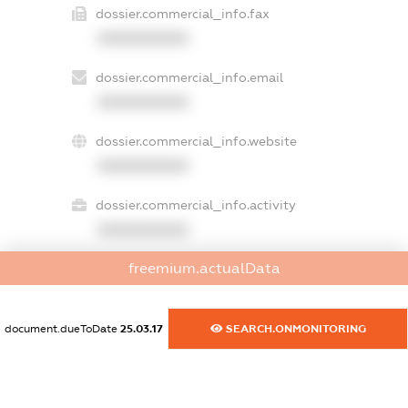
dossier.commercial_info.fax
XXXXXXXXXX
dossier.commercial_info.email
XXXXXXXXXX
dossier.commercial_info.website
XXXXXXXXXX
dossier.commercial_info.activity
XXXXXXXXXX
freemium.actualData
freemium.exampleText_1
freemium.exampleText_2
document.dueToDate
25.03.17
SEARCH.ONMONITORING
freemium.anonymousPerSearch2
FREEMIUM.DETAILS
FREEMIUM.REGISTER