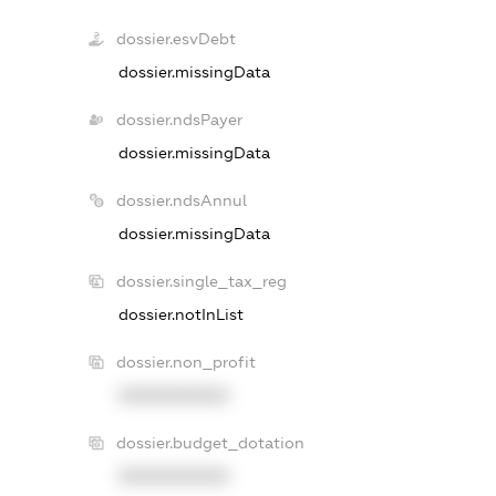
dossier.esvDebt
dossier.missingData
dossier.ndsPayer
dossier.missingData
dossier.ndsAnnul
dossier.missingData
dossier.single_tax_reg
dossier.notInList
dossier.non_profit
XXXXXXXXXX
dossier.budget_dotation
XXXXXXXXXX