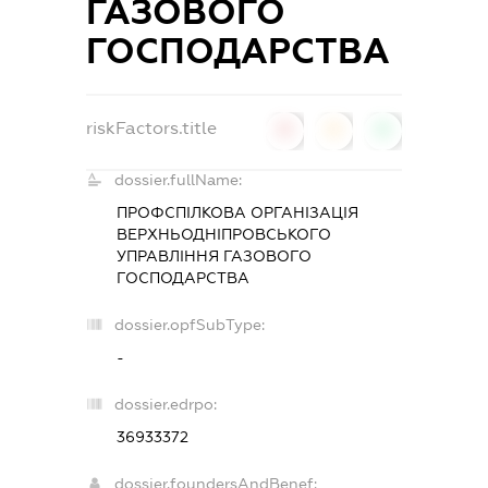
ГАЗОВОГО
ГОСПОДАРСТВА
riskFactors.title
0
0
0
dossier.fullName:
ПРОФСПІЛКОВА ОРГАНІЗАЦІЯ
ВЕРХНЬОДНІПРОВСЬКОГО
УПРАВЛІННЯ ГАЗОВОГО
ГОСПОДАРСТВА
dossier.opfSubType:
-
dossier.edrpo:
36933372
dossier.foundersAndBenef: