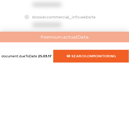
XXXXXXXXXX
dossier.commercial_info.website
XXXXXXXXXX
freemium.actualData
dossier.commercial_info.activity
XXXXXXXXXX
document.dueToDate
25.03.17
SEARCH.ONMONITORING
freemium.exampleText_1
freemium.exampleText_2
freemium.anonymousPerSearch2
FREEMIUM.DETAILS
FREEMIUM.REGISTER