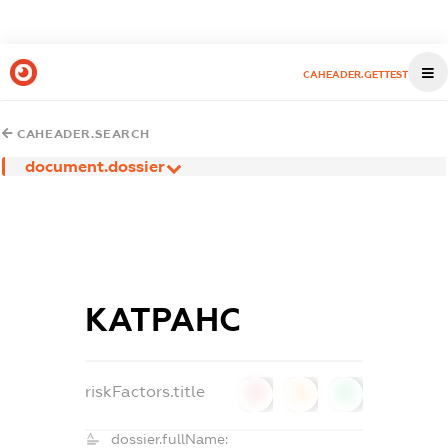
CAHEADER.GETTEST
CAHEADER.SEARCH
document.dossier
КАТРАНС
riskFactors.title
0
0
0
dossier.fullName: