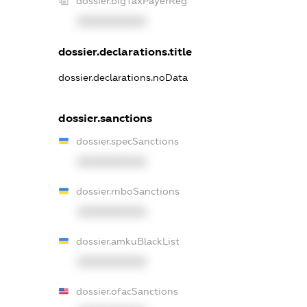
dossier.bigTaxPayerReg
XXXXXXXXXX
dossier.declarations.title
dossier.declarations.noData
dossier.sanctions
dossier.specSanctions
XXXXXXXXXX
dossier.rnboSanctions
XXXXXXXXXX
dossier.amkuBlackList
XXXXXXXXXX
dossier.ofacSanctions