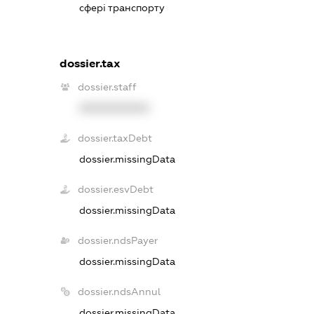
сфері транспорту
dossier.tax
dossier.staff
XXXXXXXXXX
dossier.taxDebt
dossier.missingData
dossier.esvDebt
dossier.missingData
dossier.ndsPayer
dossier.missingData
dossier.ndsAnnul
dossier.missingData