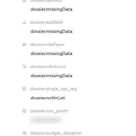
dossier.taxDebt
dossier.missingData
dossier.esvDebt
dossier.missingData
dossier.ndsPayer
dossier.missingData
dossier.ndsAnnul
dossier.missingData
dossier.single_tax_reg
dossier.notInList
dossier.non_profit
XXXXXXXXXX
dossier.budget_dotation