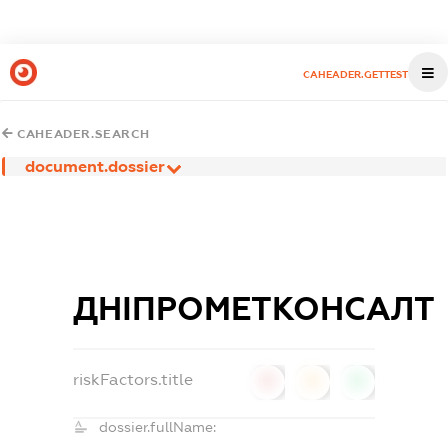
CAHEADER.GETTEST
CAHEADER.SEARCH
document.dossier
ДНІПРОМЕТКОНСАЛТ
riskFactors.title
0
0
0
dossier.fullName: