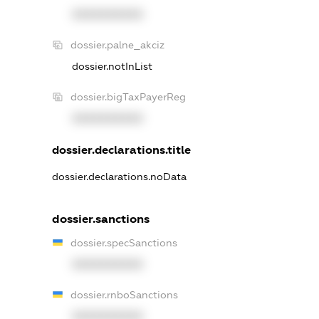
XXXXXXXXXX
dossier.palne_akciz
dossier.notInList
dossier.bigTaxPayerReg
XXXXXXXXXX
dossier.declarations.title
dossier.declarations.noData
dossier.sanctions
dossier.specSanctions
XXXXXXXXXX
dossier.rnboSanctions
XXXXXXXXXX