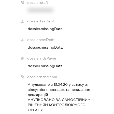
dossier.staff
XXXXXXXXXX
dossier.taxDebt
dossier.missingData
dossier.esvDebt
dossier.missingData
dossier.ndsPayer
dossier.missingData
dossier.ndsAnnul
Анульовано з 13.04.20 у зв'язку з:
вiдсутнiсть поставок та ненадання
декларацiй
АНУЛЬОВАНО ЗА САМОСТIЙНИМ
РIШЕННЯМ КОНТРОЛЮЮЧОГО
ОРГАНУ.