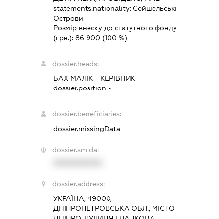
statements.nationality:
Сейшельські
Острови
Розмір внеску до статутного фонду
(грн.):
86 900
(100 %)
dossier.heads:
БАХ МАЛІК
-
КЕРІВНИК
dossier.position -
dossier.beneficiaries:
dossier.missingData
dossier.smida:
XXXXXXXXXX
dossier.address:
УКРАЇНА, 49000,
ДНІПРОПЕТРОВСЬКА ОБЛ., МІСТО
ДНІПРО, ВУЛИЦЯ ГЛАДКОВА,