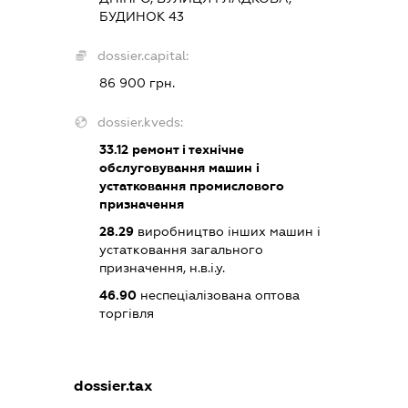
БУДИНОК 43
dossier.capital:
86 900 грн.
dossier.kveds:
33.12
ремонт і технічне
обслуговування машин і
устатковання промислового
призначення
28.29
виробництво інших машин і
устатковання загального
призначення, н.в.і.у.
46.90
неспеціалізована оптова
торгівля
dossier.tax