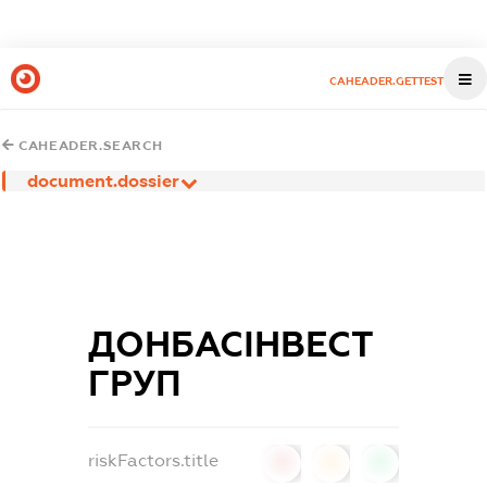
CAHEADER.GETTEST
CAHEADER.SEARCH
document.dossier
ДОНБАСІНВЕСТ
ГРУП
riskFactors.title
0
0
0