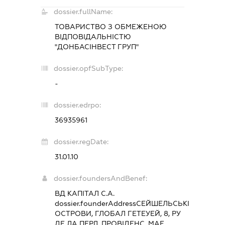
dossier.fullName:
ТОВАРИСТВО З ОБМЕЖЕНОЮ
ВІДПОВІДАЛЬНІСТЮ
"ДОНБАСІНВЕСТ ГРУП"
dossier.opfSubType:
-
dossier.edrpo:
36935961
dossier.regDate:
31.01.10
dossier.foundersAndBenef:
ВД КАПІТАЛ С.А.
dossier.founderAddress
СЕЙШЕЛЬСЬКІ
ОСТРОВИ, ГЛОБАЛ ГЕТЕУЕЙ, 8, РУ
ДЕ ЛА ПЕРЛ, ПРОВІДЕНС, МАЕ