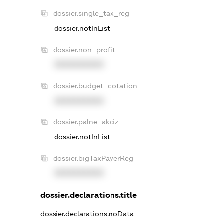
dossier.single_tax_reg
dossier.notInList
dossier.non_profit
XXXXXXXXXX
dossier.budget_dotation
XXXXXXXXXX
dossier.palne_akciz
dossier.notInList
dossier.bigTaxPayerReg
XXXXXXXXXX
dossier.declarations.title
dossier.declarations.noData