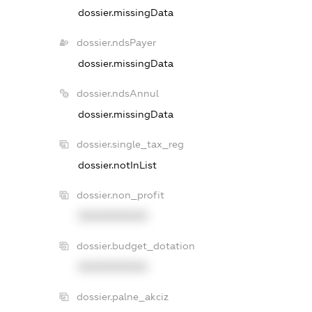
dossier.missingData
dossier.ndsPayer
dossier.missingData
dossier.ndsAnnul
dossier.missingData
dossier.single_tax_reg
dossier.notInList
dossier.non_profit
XXXXXXXXXX
dossier.budget_dotation
XXXXXXXXXX
dossier.palne_akciz