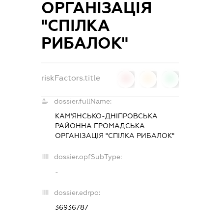
ОРГАНІЗАЦІЯ
"СПІЛКА
РИБАЛОК"
riskFactors.title
0
0
0
dossier.fullName:
КАМ'ЯНСЬКО-ДНІПРОВСЬКА
РАЙОННА ГРОМАДСЬКА
ОРГАНІЗАЦІЯ "СПІЛКА РИБАЛОК"
dossier.opfSubType:
-
dossier.edrpo:
36936787