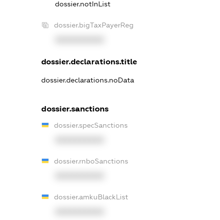
dossier.notInList
dossier.bigTaxPayerReg
XXXXXXXXXX
dossier.declarations.title
dossier.declarations.noData
dossier.sanctions
dossier.specSanctions
XXXXXXXXXX
dossier.rnboSanctions
XXXXXXXXXX
dossier.amkuBlackList
XXXXXXXXXX