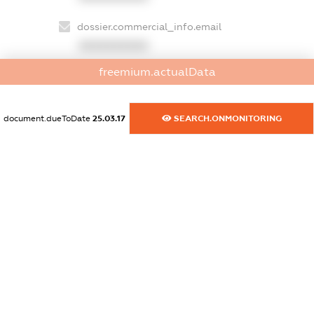
dossier.commercial_info.email
XXXXXXXXXX
freemium.actualData
dossier.commercial_info.website
XXXXXXXXXX
document.dueToDate
25.03.17
SEARCH.ONMONITORING
dossier.commercial_info.activity
XXXXXXXXXX
freemium.exampleText_1
freemium.exampleText_2
freemium.anonymousPerSearch2
FREEMIUM.DETAILS
FREEMIUM.REGISTER