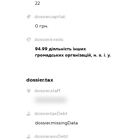
22
dossier.capital:
0 грн.
dossier.kveds:
94.99
діяльність інших
громадських організацій, н. в. і. у.
dossier.tax
dossier.staff
XXXXXXXXXX
dossier.taxDebt
dossier.missingData
dossier.esvDebt