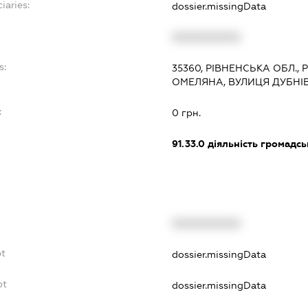
iaries:
dossier.missingData
XXXXXXXXXX
s:
35360, РІВНЕНСЬКА ОБЛ.,
ОМЕЛЯНА, ВУЛИЦЯ ДУБНІВС
:
0 грн.
91.33.0
діяльність громадськи
XXXXXXXXXX
bt
dossier.missingData
bt
dossier.missingData