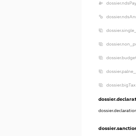
dossier.ndsPa
dossier.ndsAn
dossier.singl
dossier.non_p
dossier.budge
dossier.palne_
dossier.bigTa
dossier.declarat
dossier.declarati
dossier.sanctio