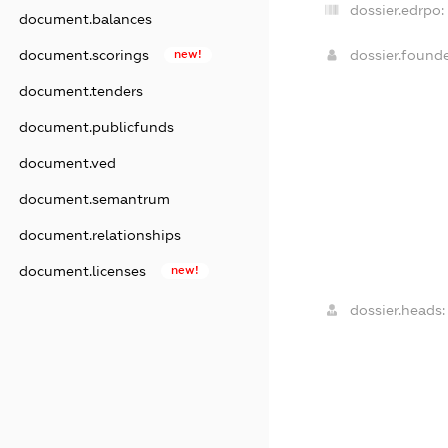
dossier.edrpo:
document.balances
document.scorings
new!
dossier.found
document.tenders
document.publicfunds
document.ved
document.semantrum
document.relationships
document.licenses
new!
dossier.heads: