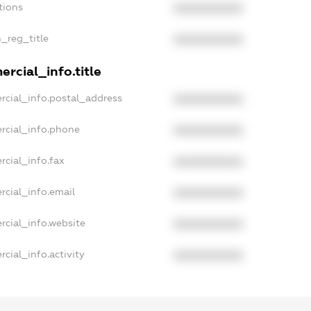
tions
XXXXXXXXXX
n_reg_title
XXXXXXXXXX
rcial_info.title
rcial_info.postal_address
XXXXXXXXXX
rcial_info.phone
XXXXXXXXXX
rcial_info.fax
XXXXXXXXXX
rcial_info.email
XXXXXXXXXX
rcial_info.website
XXXXXXXXXX
cial_info.activity
XXXXXXXXXX