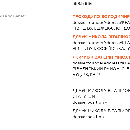
36937686
ersAndBenef:
ПРОХОДИЛО ВОЛОДИМИР
dossier.founderAddress
УКРА
РІВНЕ, ВУЛ. ДЖЕКА ЛОНДО
ДЯЧУК МИКОЛА ВІТАЛІЙО
dossier.founderAddress
УКРА
РІВНЕ, ВУЛ. СОФІЇВСЬКА, БУ
ЯКИМЧУК ВАЛЕРІЙ МИКО
dossier.founderAddress
УКРА
РIВНЕНСЬКИЙ РАЙОН, С. 
БУД. 78, КВ. 2
ДЯЧУК МИКОЛА ВІТАЛІЙО
СТАТУТОМ
dossier.position -
ДЯЧУК МИКОЛА ВІТАЛІЙО
dossier.position -