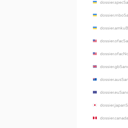
dossier.specS
dossier.rnboS
dossier.amkuB
dossier.ofacS
dossier.ofac
dossier.gbSan
dossier.ausSa
dossier.euSan
dossier.japan
dossier.canad