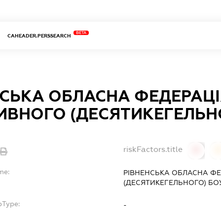
BETA
CAHEADER.PERSSEARCH
НСЬКА ОБЛАСНА ФЕДЕРАЦІ
ИВНОГО (ДЕСЯТИКЕГЕЛЬНО
riskFactors.title
0
0
me:
РІВНЕНСЬКА ОБЛАСНА Ф
(ДЕСЯТИКЕГЕЛЬНОГО) БО
bType:
-