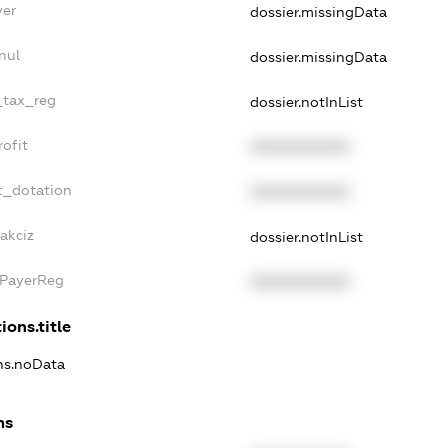
yer
dossier.missingData
nul
dossier.missingData
e_tax_reg
dossier.notInList
rofit
XXXXXXXXXX
t_dotation
XXXXXXXXXX
akciz
dossier.notInList
xPayerReg
XXXXXXXXXX
ions.title
ons.noData
ns