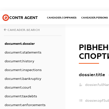
CONTR AGENT
CAHEADER.COMPANIES
CAHEADER.PERSONS
CAHEADER.SEARCH
document.dossier
РІВНЕ
document.statements
СПОРТ
document.history
document.inspections
dossier.title
document.bankruptcy
dossier.fullNa
document.court
document.taxdebts
dossier.opfSu
document.enforcements